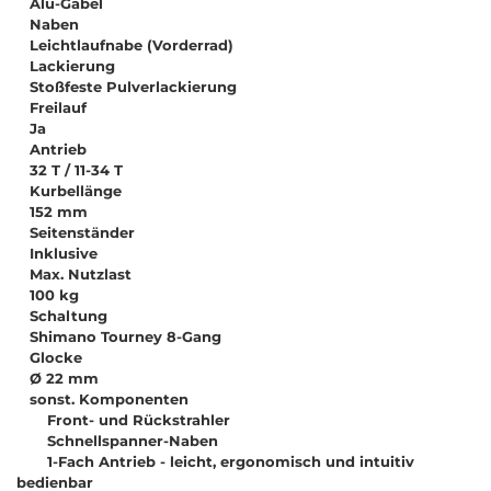
Alu-Gabel
Naben
Leichtlaufnabe (Vorderrad)
Lackierung
Stoßfeste Pulverlackierung
Freilauf
Ja
Antrieb
32 T / 11-34 T
Kurbellänge
152 mm
Seitenständer
Inklusive
Max. Nutzlast
100 kg
Schaltung
Shimano Tourney 8-Gang
Glocke
Ø 22 mm
sonst. Komponenten
Front- und Rückstrahler
Schnellspanner-Naben
1-Fach Antrieb - leicht, ergonomisch und intuitiv
bedienbar