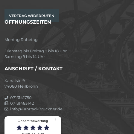
VERTRAG WIDERRUFEN
ÖFFNUNGSZEITEN
Montag Ruhetag
Dienstag bis Freitag 9 bis 18 Uhr
Samstag 9 bis 14 Uhr
ANSCHRIFT / KONTAKT
Kanalstr. 9
74080 Heilbronn
0713141750
07131483142
info@Fahrrad-Bruckner.de
⠇
Gesamtbewertung