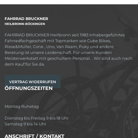
FAHRRAD BRUCKNER
HEILBRONN-BÖCKINGEN
FAHRRAD BRUCKNER Heilbronn seit 1983 Inhabergeführtes
Fahrradfachgeschäft mit Topmarken wie Cube Bikes,
Riese&Müller, Cone , Uno, Van Raam, Puky und andere.
Beratung ist unsere Leidenschaft. Für unsere Kunden
Meisterwerkstatt mit geschultem Personal. . Wir sind auch nach
dem Kauf für Sie da.
VERTRAG WIDERRUFEN
ÖFFNUNGSZEITEN
Montag Ruhetag
Dienstag bis Freitag 9 bis 18 Uhr
Samstag 9 bis 14 Uhr
ANSCHRIFT / KONTAKT