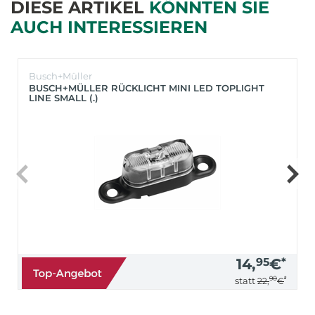
DIESE ARTIKEL
KÖNNTEN SIE
AUCH INTERESSIEREN
Busch+Müller
BUSCH+MÜLLER RÜCKLICHT MINI LED TOPLIGHT
LINE SMALL (.)
14,
95
€
*
90
*
statt
22,
€