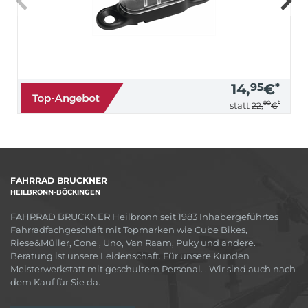
14,
95
€
*
90
*
statt
22,
€
FAHRRAD BRUCKNER
HEILBRONN-BÖCKINGEN
FAHRRAD BRUCKNER Heilbronn seit 1983 Inhabergeführtes
Fahrradfachgeschäft mit Topmarken wie Cube Bikes,
Riese&Müller, Cone , Uno, Van Raam, Puky und andere.
Beratung ist unsere Leidenschaft. Für unsere Kunden
Meisterwerkstatt mit geschultem Personal. . Wir sind auch nach
dem Kauf für Sie da.