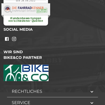
seit 28.08.2022
Elvira B.
Superschnelle und freundliche
Pannenhilfe. Herzlichen Dank.
Ohne Ihre Hilfe wäre...
Kundenbewertungen
weiterlesen
verschiedener Quellen
SOCIAL MEDIA
WIR SIND
BIKE&CO PARTNER
RECHTLICHES
SERVICE