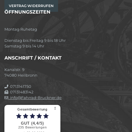
VERTRAG WIDERRUFEN
ÖFFNUNGSZEITEN
Montag Ruhetag
Dienstag bis Freitag 9 bis 18 Uhr
Samstag 9 bis 14 Uhr
ANSCHRIFT / KONTAKT
Kanalstr. 9
74080 Heilbronn
0713141750
07131483142
info@Fahrrad-Bruckner.de
⠇
Gesamtbewertung
GUT (4,4/5)
235
Bewertungen