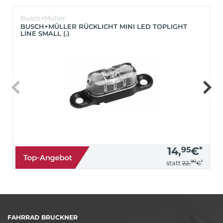
Busch+Müller
BUSCH+MÜLLER RÜCKLICHT MINI LED TOPLIGHT
LINE SMALL (.)
14,
95
€
*
90
*
statt
22,
€
FAHRRAD BRUCKNER