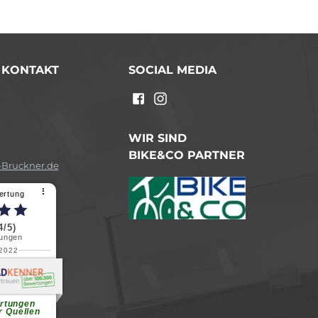
/ KONTAKT
SOCIAL MEDIA
n
WIR SIND
BIKE&CO PARTNER
Bruckner.de
⠇
ertung
4/5)
ungen
.2022
a B.
reundliche
chen Dank.
...
rtungen
r Quellen