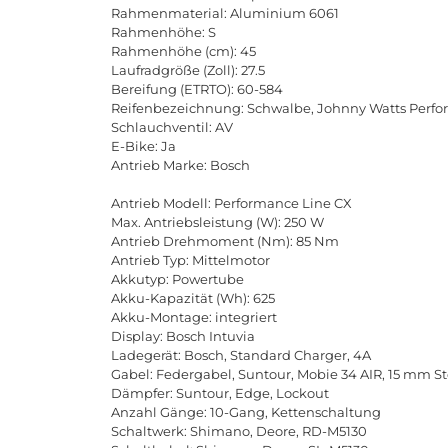
Rahmenmaterial: Aluminium 6061
Rahmenhöhe: S
Rahmenhöhe (cm): 45
Laufradgröße (Zoll): 27.5
Bereifung (ETRTO): 60-584
Reifenbezeichnung: Schwalbe, Johnny Watts Perf
Schlauchventil: AV
E-Bike: Ja
Antrieb Marke: Bosch
Antrieb Modell: Performance Line CX
Max. Antriebsleistung (W): 250 W
Antrieb Drehmoment (Nm): 85 Nm
Antrieb Typ: Mittelmotor
Akkutyp: Powertube
Akku-Kapazität (Wh): 625
Akku-Montage: integriert
Display: Bosch Intuvia
Ladegerät: Bosch, Standard Charger, 4A
Gabel: Federgabel, Suntour, Mobie 34 AIR, 15 mm 
Dämpfer: Suntour, Edge, Lockout
Anzahl Gänge: 10-Gang, Kettenschaltung
Schaltwerk: Shimano, Deore, RD-M5130