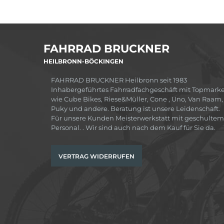
FAHRRAD BRUCKNER
HEILBRONN-BÖCKINGEN
FAHRRAD BRUCKNER Heilbronn seit 1983
Inhabergeführtes Fahrradfachgeschäft mit Topmark
wie Cube Bikes, Riese&Müller, Cone , Uno, Van Raam,
Puky und andere. Beratung ist unsere Leidenschaft.
Für unsere Kunden Meisterwerkstatt mit geschultem
Personal. . Wir sind auch nach dem Kauf für Sie da.
VERTRAG WIDERRUFEN