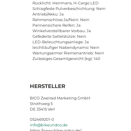
Rücklicht: Herrmans, H-Cargo LED
Schlagfeste Pulverbeschichtung: Nein
Antrieb/Akku: Ja
Rahmenschloss Ja/Nein: Nein
Pannensichere Reifen: Ja
Winkelverstellbarer Vorbau: Ja
Gefederte Sattelstütze: Nein
LED-Beleuchtungsanlage: Ja
leichtläufiger Nabendynamo: Nein
Wartungsarmer Riemenantrieb: Nein
Zulässiges Gesamtgewicht (kg): 140
HERSTELLER
BICO Zweirad Marketing GmbH
Strothweg 5
DE 33415 Verl
052469201-0
info@bikeundco.de
https://www.bikeundco.de/