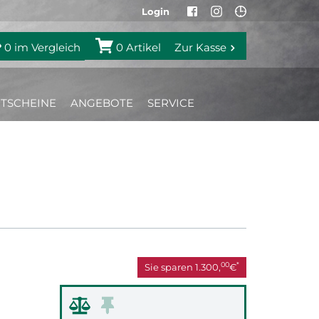
Login
0
im Vergleich
0
Artikel
Zur Kasse
TSCHEINE
ANGEBOTE
SERVICE
00
*
Sie sparen
1.300,
€