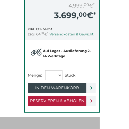
00
*
4.999,
€
3.699,
€
00
*
inkl. 19% MwSt.
99
*
zzgl.
64,
€
Versandkosten & Gewicht
Auf Lager - Auslieferung 2-
14 Werktage
IN DEN WARENKORB
RESERVIEREN & ABHOLEN