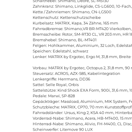
Schalthebel: Shimano, Deore, SL-M5130
Zahnkranz: Shimano, Linkglide, CS-LG600, 10-Fach,
Kette / Zahnriemen: Shimano, CN-LG500
Kettenschutz: Kettenschutzscheibe
Kurbelsatz: MATRIX, Kapa, 34 Zähne, 165 mm
Fahrradbremse: Shimano,VR BR-MT420 Vierkolben,
Bremsscheibe: Rotor, SM-RT30 CL, VR 203 mm, HR 1
Bremshebel: Shimano, BL-MT401
Felgen: Hohlkammer, Aluminium, 32 Loch, Edelsta
Speichen: Edelstahl, schwarz
Lenker: MATRIX by Ergotec, Ergo M, 31,8 mm, Breit
Vorbau: MATRIX by Ergotec, Octopus 2, 31,8 mm, 90 
Steuersatz: ACROS, AZX-585, Kabelintegration
Lenkergriffe: Herrmans, DD36
Sattel: Selle Royal, Orbis
Sattelstütze: Kind Shock EXA Form, 900i, 31,6 mm,
Pedale: Marwi, SP-828
Gepäckträger: Massload, Aluminium, MIK System, 
Schutzbleche: MATRIX, CP70, 70 mm Kunststoffprof
Fahrradständer: Ursus, King 2, KSA 40 mm, Hinterb
Vorderrad-Nabe: Shimano, Acera, HB-MT400, 15 mm
Hinterrad-Nabe: Shimano, Alivio, FH-M400, CL Dis
Scheinwerfer: Litemove 90 LUX