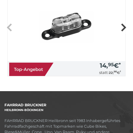
14,
95
€
*
90
*
statt
22,
€
FAHRRAD BRUCKNER
HEILBRONN-BÖCKINGEN
FAHRRAD BRUCKNER Heilbronn seit 1983 Inhabergeführtes
Fahrradfachgeschäft mit Topmarken wie Cube Bikes,
Riese&Müller, Cone , Uno, Van Raam, Puky und andere.