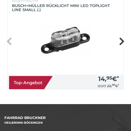
Busch+Müller
BUSCH+MÜLLER RÜCKLICHT MINI LED TOPLIGHT
LINE SMALL (.)
14,
95
€
*
90
*
statt
22,
€
FAHRRAD BRUCKNER
HEILBRONN-BÖCKINGEN