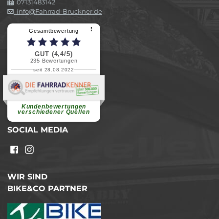
07131483142
info@Fahrrad-Bruckner.de
⠇
Gesamtbewertung
GUT (4,4/5)
235
Bewertungen
seit 28.08.2022
Elvira B.
Superschnelle und freundliche
Pannenhilfe. Herzlichen Dank.
Ohne Ihre Hilfe wäre...
Kundenbewertungen
weiterlesen
verschiedener Quellen
SOCIAL MEDIA
WIR SIND
BIKE&CO PARTNER