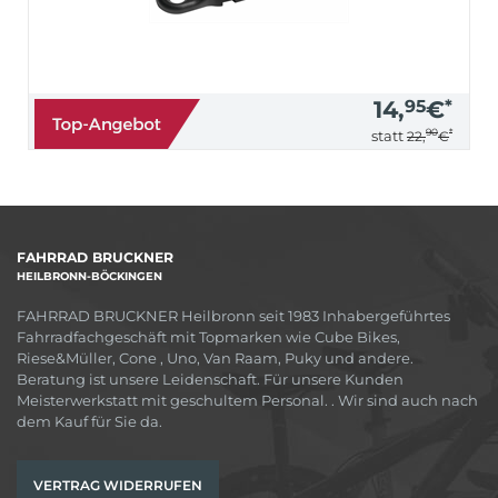
14,
95
€
*
90
*
statt
22,
€
FAHRRAD BRUCKNER
HEILBRONN-BÖCKINGEN
FAHRRAD BRUCKNER Heilbronn seit 1983 Inhabergeführtes
Fahrradfachgeschäft mit Topmarken wie Cube Bikes,
Riese&Müller, Cone , Uno, Van Raam, Puky und andere.
Beratung ist unsere Leidenschaft. Für unsere Kunden
Meisterwerkstatt mit geschultem Personal. . Wir sind auch nach
dem Kauf für Sie da.
VERTRAG WIDERRUFEN