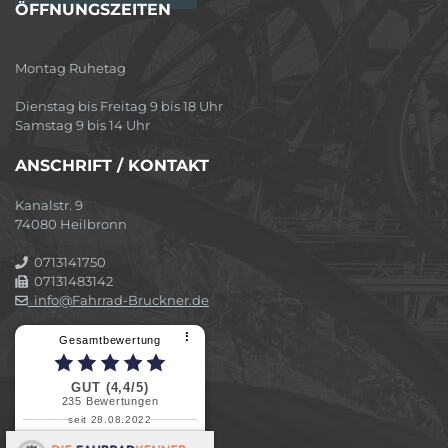
ÖFFNUNGSZEITEN
Montag Ruhetag
Dienstag bis Freitag 9 bis 18 Uhr
Samstag 9 bis 14 Uhr
ANSCHRIFT / KONTAKT
Kanalstr. 9
74080 Heilbronn
0713141750
07131483142
info@Fahrrad-Bruckner.de
⠇
Gesamtbewertung
GUT (4,4/5)
235
Bewertungen
seit 28.08.2022