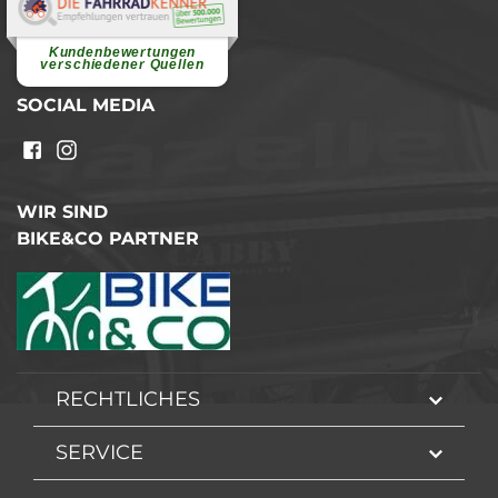
Elvira B.
Superschnelle und freundliche
Pannenhilfe. Herzlichen Dank.
Ohne Ihre Hilfe wäre...
Kundenbewertungen
weiterlesen
verschiedener Quellen
SOCIAL MEDIA
WIR SIND
BIKE&CO PARTNER
RECHTLICHES
SERVICE