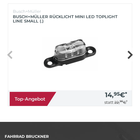
Busch+Müller
BUSCH+MÜLLER RÜCKLICHT MINI LED TOPLIGHT
LINE SMALL (.)
14,
95
€
*
90
*
statt
22,
€
FAHRRAD BRUCKNER