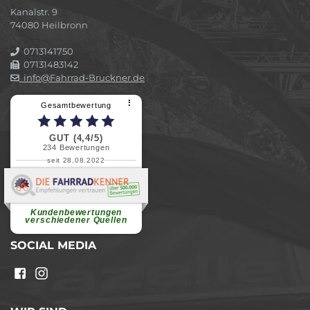
Kanalstr. 9
74080 Heilbronn
0713141750
07131483142
info@Fahrrad-Bruckner.de
⠇
Gesamtbewertung
GUT (4,4/5)
234
Bewertungen
seit 28.08.2022
Elvira B.
Superschnelle und freundliche
Pannenhilfe. Herzlichen Dank.
Ohne Ihre Hilfe wäre...
Kundenbewertungen
weiterlesen
verschiedener Quellen
SOCIAL MEDIA