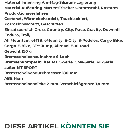
Material Innenring Alu-Mag-Silizium-Legierung
Material Außenring Martensitischer Chromstahl, Rostarm
Produktionsverfahren
Gestanzt, Wärmebehandelt, Tauchlackiert,
Korrosionsschutz, Geschliffen
Einsatzbereich Cross Country, City, Race, Gravity, Downhill,
Enduro, Trail,
All Mountain, eMTB, eMobility, E-City, S-Pedelec, Cargo Bike,
Cargo E-Bike, Dirt Jump, Allroad, E-Allroad
Gewicht 190 g
Bremsscheibenaufnahme 6-Loch
Bremsenkompatibilität MT C-Serie, CMe-Serie, MT-Serie
außer MT SPORT
Bremsscheibendurchmesser 180 mm
ABE Nein
Bremsscheibendicke 2 mm. Verschleißgrenze 1,8 mm
DIESE ARTIKEL
KÖNNTEN SIE