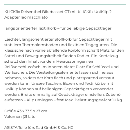
KLICKfix Reisenthel Bikebasket GT mit KLICKfix UniKlip 2
Adapter leo macchiato
längs orientierter Textilkorb
–
f
ü
r
beliebige
Gep
ä
cktr
ä
ger
Leichter
,
l
ä
ngsorientierter
Stoffkorb
f
ü
r
Gep
ä
cktr
ä
ger
mit
stabilem
Thermoformboden
und
flexiblen
Tragegurten
.
Die
klassische
nach
vorne
abfallende
Korbform
schafft
Platz
f
ü
r
den
Sattel
und
Bewegungsfreiheit
f
ü
r
den
Radler
.
Ein
Kordelzug
sch
ü
tzt
den
Inhalt
vor
dem
Herausspringen
,
ein
Rei
ß
verschlussfach
im
Inneren
bietet
Platz
f
ü
r
Schl
ü
ssel
und
Wertsachen
.
Die
Versteifungselemente
lassen
sich
heraus
nehmen
,
so
dass
der
Korb
flach
und
platzsparend
verstaut
werden
kann
.
Unsere
Taschen
,
Boxen
und
Textilk
ö
rbe
mit
Uniklip
k
ö
nnen
auf
beliebigen
Gep
ä
cktr
ä
gern
verwendet
werden
.
Breite
einmalig
auf
Gep
ä
cktr
ä
ger
einstellen
.
Zubeh
ö
r
aufsetzen
–
Klip
umlegen
–
fest
!
Max
.
Belastungsgewicht
10
kg
.
Gr
öß
e
43
x
33.5
x
27
cm
Volumen
(
21
L
i
t
e
r
ASISTA
Teile
f
ü
rs
Rad
GmbH
&
Co
.
KG