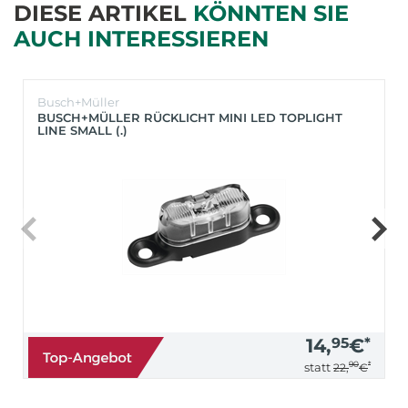
DIESE ARTIKEL
KÖNNTEN SIE
AUCH INTERESSIEREN
Busch+Müller
BUSCH+MÜLLER RÜCKLICHT MINI LED TOPLIGHT
LINE SMALL (.)
14,
95
€
*
90
*
statt
22,
€