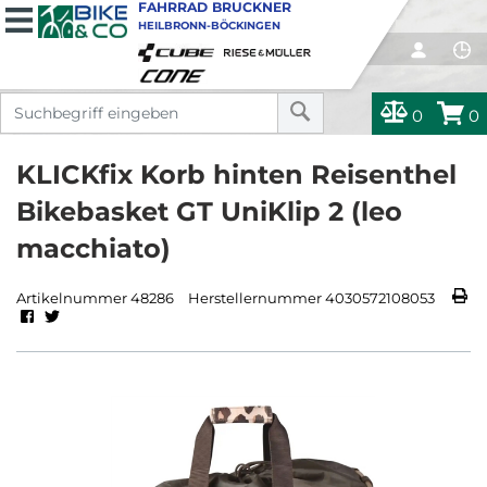
FAHRRAD BRUCKNER
HEILBRONN-BÖCKINGEN
0
0
KLICKfix Korb hinten Reisenthel
Bikebasket GT UniKlip 2 (leo
macchiato)
Artikelnummer 48286
Herstellernummer 4030572108053