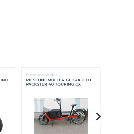
RieseundMüller
Burley
OUND
RIESEUNDMÜLLER GEBRAUCHT
BURLEY K
PACKSTER 40 TOURING CX
´LITE X 2 
500+ZUBEHÖR (RACING RED)
(AQUA)