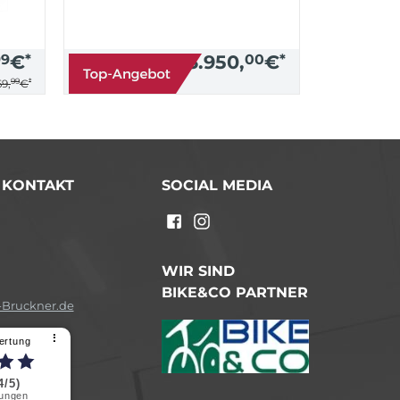
99
€
*
3.950,
00
€
*
99
*
9,
€
/ KONTAKT
SOCIAL MEDIA
n
WIR SIND
BIKE&CO PARTNER
Bruckner.de
⠇
ertung
4/5)
ungen