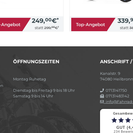
249,
00
€
*
339,
00
*
statt
statt
299,
€
36
ÖFFNUNGSZEITEN
ANSCHRIFT 
Kanalstr. 9
Montag Ruhetag
74080 Heilbron
en
Dienstag bis Freitag 9 bis 18 Uhr
0713141750
Samstag 9 bis 14 Uhr
07131483142
info@Fahrrad-
Gesamtbew
GUT (4,
234
Bewert