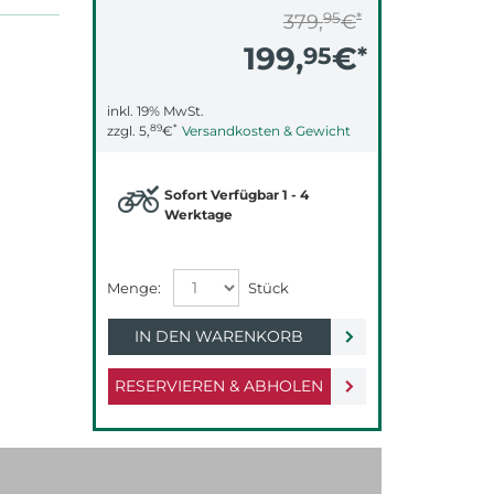
95
*
379,
€
199,
€
95
*
inkl. 19% MwSt.
89
*
zzgl.
5,
€
Versandkosten & Gewicht
Sofort Verfügbar 1 - 4
Werktage
IN DEN WARENKORB
RESERVIEREN & ABHOLEN