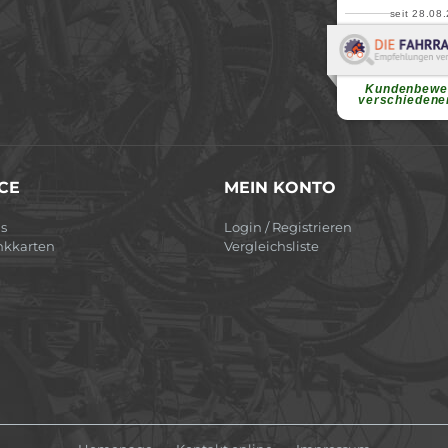
seit 28.08
Elvir
Superschnelle und f
Pannenhilfe. Herzli
Ohne Ihre Hilfe wäre
Kundenbewe
weiterlesen
verschiedene
CE
MEIN KONTO
s
Login / Registrieren
nkkarten
Vergleichsliste