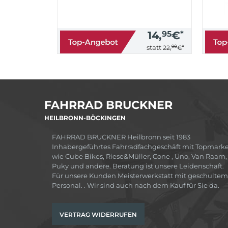
14,
95
€
*
90
*
statt
22,
€
FAHRRAD BRUCKNER
HEILBRONN-BÖCKINGEN
FAHRRAD BRUCKNER Heilbronn seit 1983
Inhabergeführtes Fahrradfachgeschäft mit Topmark
wie Cube Bikes, Riese&Müller, Cone , Uno, Van Raam,
Puky und andere. Beratung ist unsere Leidenschaft.
Für unsere Kunden Meisterwerkstatt mit geschultem
Personal. . Wir sind auch nach dem Kauf für Sie da.
VERTRAG WIDERRUFEN