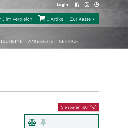
Login
0
im Vergleich
0
Artikel
Zur Kasse
TSCHEINE
ANGEBOTE
SERVICE
00
*
Sie sparen
180,
€