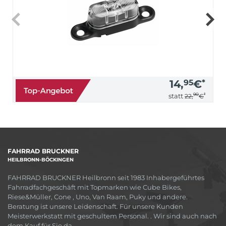
14,
95
€
*
90
*
statt
22,
€
FAHRRAD BRUCKNER
HEILBRONN-BÖCKINGEN
FAHRRAD BRUCKNER Heilbronn seit 1983 Inhabergeführtes
Fahrradfachgeschäft mit Topmarken wie Cube Bikes,
Riese&Müller, Cone , Uno, Van Raam, Puky und andere.
Beratung ist unsere Leidenschaft. Für unsere Kunden
Meisterwerkstatt mit geschultem Personal. . Wir sind auch nach
dem Kauf für Sie da.