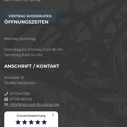
VERTRAG WIDERRUFEN
ÖFFNUNGSZEITEN
Montag Ruhetag
Dienstag bis Freitag 9 bis 18 Uhr
Samstag 9 bis 14 Uhr
ANSCHRIFT / KONTAKT
Kanalstr. 9
74080 Heilbronn
0713141750
07131483142
info@Fahrrad-Bruckner.de
⠇
Gesamtbewertung