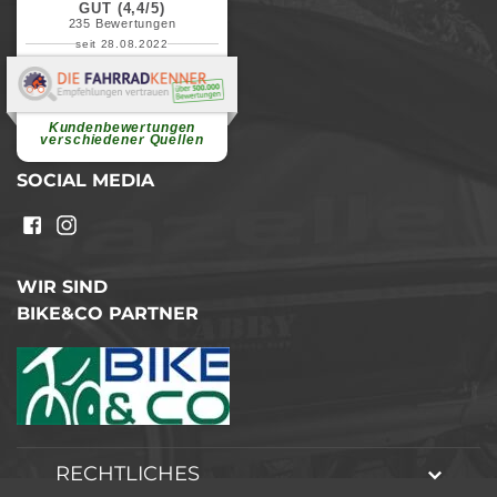
GUT (4,4/5)
235
Bewertungen
seit 28.08.2022
Elvira B.
Superschnelle und freundliche
Pannenhilfe. Herzlichen Dank.
Ohne Ihre Hilfe wäre...
Kundenbewertungen
weiterlesen
verschiedener Quellen
SOCIAL MEDIA
WIR SIND
BIKE&CO PARTNER
RECHTLICHES