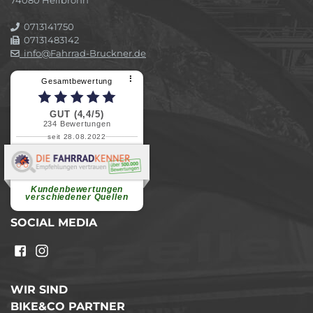
0713141750
07131483142
info@Fahrrad-Bruckner.de
⠇
Gesamtbewertung
GUT (4,4/5)
234
Bewertungen
seit 28.08.2022
Elvira B.
Superschnelle und freundliche
Pannenhilfe. Herzlichen Dank.
Ohne Ihre Hilfe wäre...
Kundenbewertungen
weiterlesen
verschiedener Quellen
SOCIAL MEDIA
WIR SIND
BIKE&CO PARTNER