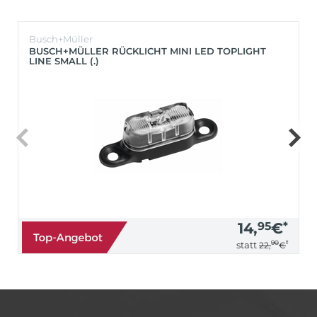
Busch+Müller
BUSCH+MÜLLER RÜCKLICHT MINI LED TOPLIGHT
LINE SMALL (.)
14,
95
€
*
90
*
statt
22,
€