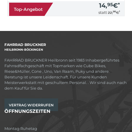
14,
95
€
*
90
*
statt
22,
€
FAHRRAD BRUCKNER
HEILBRONN-BÖCKINGEN
FAHRRAD BRUCKNER Heilbronn seit 1983 Inhabergeführtes
Fahrradfachgeschäft mit Topmarken wie Cube Bikes,
Riese&Müller, Cone , Uno, Van Raam, Puky und andere.
Beratung ist unsere Leidenschaft. Für unsere Kunden
Meisterwerkstatt mit geschultem Personal. . Wir sind auch nach
dem Kauf für Sie da.
VERTRAG WIDERRUFEN
ÖFFNUNGSZEITEN
Montag Ruhetag