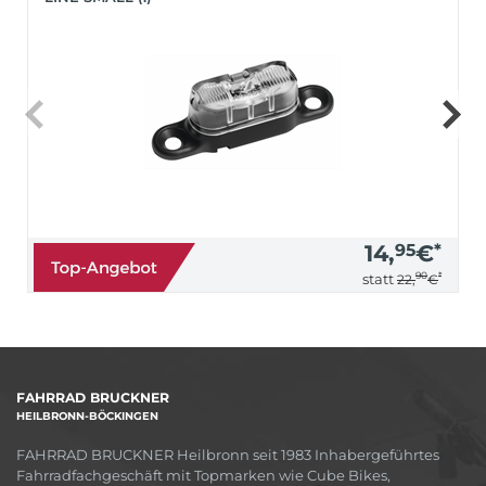
14,
95
€
*
90
*
statt
22,
€
FAHRRAD BRUCKNER
HEILBRONN-BÖCKINGEN
FAHRRAD BRUCKNER Heilbronn seit 1983 Inhabergeführtes
Fahrradfachgeschäft mit Topmarken wie Cube Bikes,