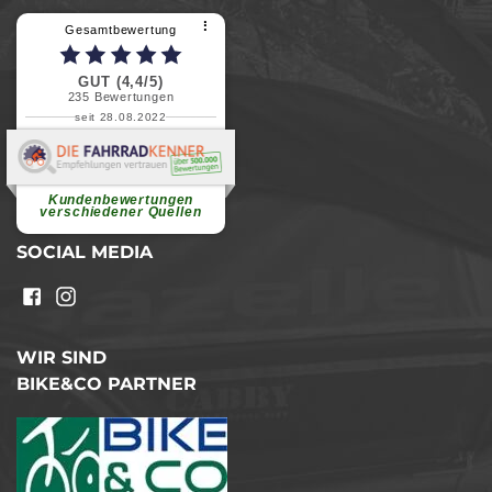
⠇
Gesamtbewertung
GUT (4,4/5)
235
Bewertungen
seit 28.08.2022
Elvira B.
Superschnelle und freundliche
Pannenhilfe. Herzlichen Dank.
Ohne Ihre Hilfe wäre...
Kundenbewertungen
weiterlesen
verschiedener Quellen
SOCIAL MEDIA
WIR SIND
BIKE&CO PARTNER