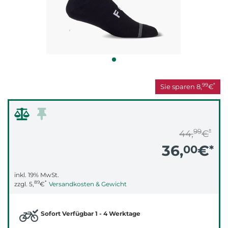
99
*
Sie sparen
8,
€
99
*
44,
€
36,
€
00
*
inkl. 19% MwSt.
89
*
zzgl.
5,
€
Versandkosten & Gewicht
Sofort Verfügbar 1 - 4 Werktage