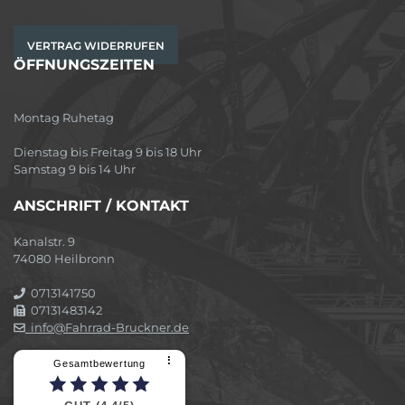
VERTRAG WIDERRUFEN
ÖFFNUNGSZEITEN
Montag Ruhetag
Dienstag bis Freitag 9 bis 18 Uhr
Samstag 9 bis 14 Uhr
ANSCHRIFT / KONTAKT
Kanalstr. 9
74080 Heilbronn
0713141750
07131483142
info@Fahrrad-Bruckner.de
⠇
Gesamtbewertung