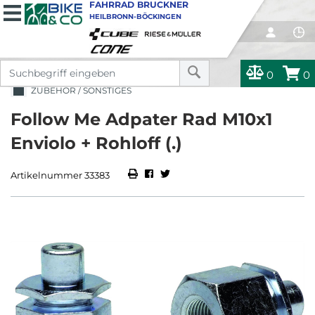
FAHRRAD BRUCKNER
HEILBRONN-BÖCKINGEN
0
0
ZUBEHÖR / SONSTIGES
Follow Me Adpater Rad M10x1
Enviolo + Rohloff (.)
Artikelnummer 33383