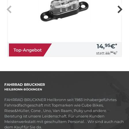
14,
95
€
*
90
*
statt
22,
€
FAHRRAD BRUCKNER
HEILBRONN-BÖCKINGEN
FAHRRAD BRUCKNER Heilbronn seit 1983 Inhabergeführtes
Fahrradfachgeschäft mit Topmarken wie Cube Bikes,
Riese&Müller, Cone , Uno, Van Raam, Puky und andere.
Beratung ist unsere Leidenschaft. Für unsere Kunden
Meisterwerkstatt mit geschultem Personal. . Wir sind auch nach
dem Kauf für Sie da.