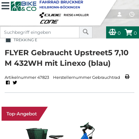
FAHRRAD BRUCKNER
HEILBRONN-BÖCKINGEN
0
0
TREKKING E
FLYER Gebraucht Upstreet5 7,10
M 432WH mit Linexo (blau)
Artikelnummer 47823
Herstellernummer Gebrauchtrad