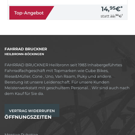
14,
95
€
*
90
*
statt
22,
€
FAHRRAD BRUCKNER
HEILBRONN-BÖCKINGEN
FAHRRAD BRUCKNER Heilbronn seit 1983 Inhabergeführtes
Fahrradfachgeschäft mit Topmarken wie Cube Bikes,
Riese&Müller, Cone , Uno, Van Raam, Puky und andere.
Beratung ist unsere Leidenschaft. Für unsere Kunden
Meisterwerkstatt mit geschultem Personal. . Wir sind auch nach
dem Kauf für Sie da.
VERTRAG WIDERRUFEN
ÖFFNUNGSZEITEN
Montag Ruhetag