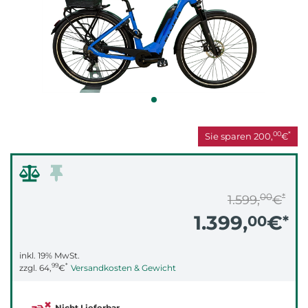
00
*
Sie sparen
200,
€
00
*
1.599,
€
1.399,
€
00
*
inkl. 19% MwSt.
99
*
zzgl.
64,
€
Versandkosten & Gewicht
Nicht Lieferbar