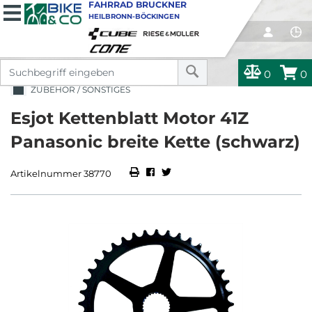
FAHRRAD BRUCKNER
HEILBRONN-BÖCKINGEN
0
0
ZUBEHÖR / SONSTIGES
Esjot Kettenblatt Motor 41Z
Panasonic breite Kette (schwarz)
Artikelnummer 38770