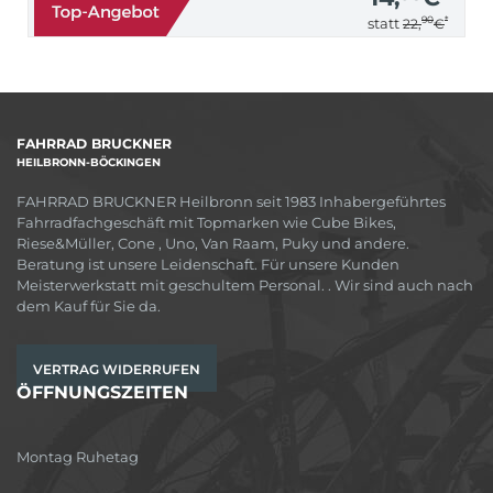
90
*
statt
22,
€
FAHRRAD BRUCKNER
HEILBRONN-BÖCKINGEN
FAHRRAD BRUCKNER Heilbronn seit 1983 Inhabergeführtes
Fahrradfachgeschäft mit Topmarken wie Cube Bikes,
Riese&Müller, Cone , Uno, Van Raam, Puky und andere.
Beratung ist unsere Leidenschaft. Für unsere Kunden
Meisterwerkstatt mit geschultem Personal. . Wir sind auch nach
dem Kauf für Sie da.
VERTRAG WIDERRUFEN
ÖFFNUNGSZEITEN
Montag Ruhetag