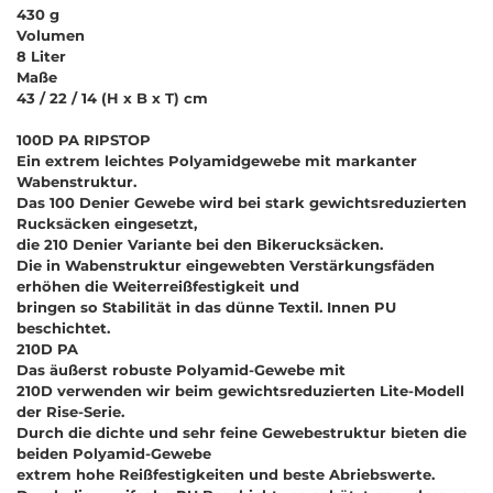
430 g
Volumen
8 Liter
Maße
43 / 22 / 14 (H x B x T) cm
100D PA RIPSTOP
Ein extrem leichtes Polyamidgewebe mit markanter
Wabenstruktur.
Das 100 Denier Gewebe wird bei stark gewichtsreduzierten
Rucksäcken eingesetzt,
die 210 Denier Variante bei den Bikerucksäcken.
Die in Wabenstruktur eingewebten Verstärkungsfäden
erhöhen die Weiterreißfestigkeit und
bringen so Stabilität in das dünne Textil. Innen PU
beschichtet.
210D PA
Das äußerst robuste Polyamid-Gewebe mit
210D verwenden wir beim gewichtsreduzierten Lite-Modell
der Rise-Serie.
Durch die dichte und sehr feine Gewebestruktur bieten die
beiden Polyamid-Gewebe
extrem hohe Reißfestigkeiten und beste Abriebswerte.