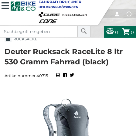
FAHRRAD BRUCKNER
HEILBRONN-BÖCKINGEN
0
0
RUCKSÄCKE
Deuter Rucksack RaceLite 8 ltr
530 Gramm Fahrrad (black)
Artikelnummer 40715