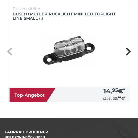
Busch+Müller
BUSCH+MÜLLER RÜCKLICHT MINI LED TOPLIGHT
LINE SMALL (.)
14,
95
€
*
90
*
statt
22,
€
FAHRRAD BRUCKNER
HEILBRONN-BÖCKINGEN