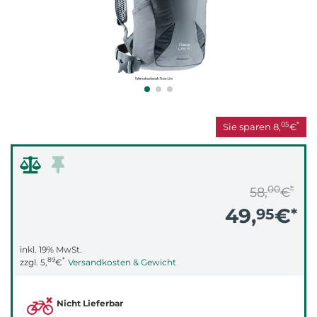
05
*
Sie sparen
8,
€
00
*
58,
€
49,
€
95
*
inkl. 19% MwSt.
89
*
zzgl.
5,
€
Versandkosten & Gewicht
Nicht Lieferbar