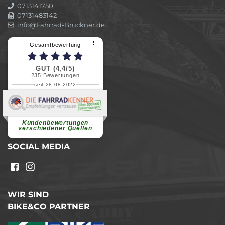
0713141750
07131483142
info@Fahrrad-Bruckner.de
⠇
Gesamtbewertung
GUT (4,4/5)
235
Bewertungen
seit 28.08.2022
Elvira B.
Superschnelle und freundliche
Pannenhilfe. Herzlichen Dank.
Ohne Ihre Hilfe wäre...
Kundenbewertungen
weiterlesen
verschiedener Quellen
SOCIAL MEDIA
WIR SIND
BIKE&CO PARTNER