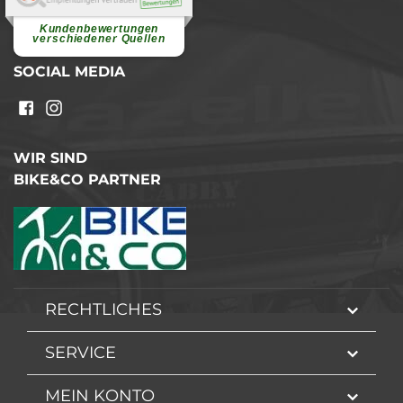
Superschnelle und freundliche
Pannenhilfe. Herzlichen Dank.
Ohne Ihre Hilfe wäre...
Kundenbewertungen
weiterlesen
verschiedener Quellen
SOCIAL MEDIA
WIR SIND
BIKE&CO PARTNER
RECHTLICHES
SERVICE
MEIN KONTO