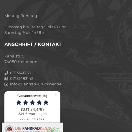
Montag Ruhetag
Dienstag bis Freitag 9 bis 18 Uhr
Samstag 9 bis 14 Uhr
ANSCHRIFT / KONTAKT
Kanalstr. 9
74080 Heilbronn
0713141750
07131483142
info@Fahrrad-Bruckner.de
⠇
Gesamtbewertung
GUT (4,4/5)
234
Bewertungen
seit 28.08.2022
Elvira B.