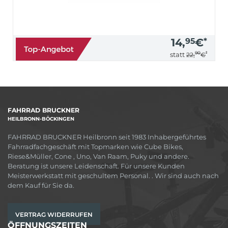
14,
95
€
*
90
*
statt
22,
€
FAHRRAD BRUCKNER
HEILBRONN-BÖCKINGEN
FAHRRAD BRUCKNER Heilbronn seit 1983 Inhabergeführtes
Fahrradfachgeschäft mit Topmarken wie Cube Bikes,
Riese&Müller, Cone , Uno, Van Raam, Puky und andere.
Beratung ist unsere Leidenschaft. Für unsere Kunden
Meisterwerkstatt mit geschultem Personal. . Wir sind auch nach
dem Kauf für Sie da.
VERTRAG WIDERRUFEN
ÖFFNUNGSZEITEN