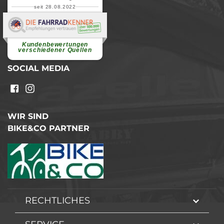
seit 28.08.2022
Elvira B.
Superschnelle und freundliche
Pannenhilfe. Herzlichen Dank.
Ohne Ihre Hilfe wäre...
Kundenbewertungen
weiterlesen
verschiedener Quellen
SOCIAL MEDIA
WIR SIND
BIKE&CO PARTNER
RECHTLICHES