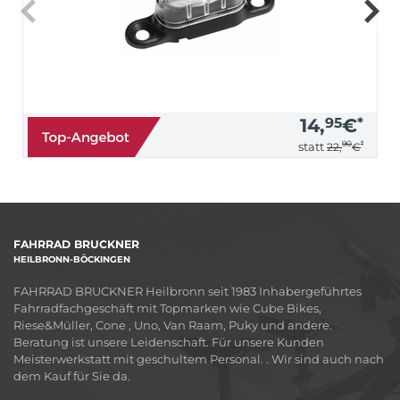
14,
95
€
*
90
*
statt
22,
€
FAHRRAD BRUCKNER
HEILBRONN-BÖCKINGEN
FAHRRAD BRUCKNER Heilbronn seit 1983 Inhabergeführtes
Fahrradfachgeschäft mit Topmarken wie Cube Bikes,
Riese&Müller, Cone , Uno, Van Raam, Puky und andere.
Beratung ist unsere Leidenschaft. Für unsere Kunden
Meisterwerkstatt mit geschultem Personal. . Wir sind auch nach
dem Kauf für Sie da.