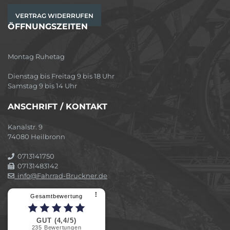
VERTRAG WIDERRUFEN
ÖFFNUNGSZEITEN
Montag Ruhetag
Dienstag bis Freitag 9 bis 18 Uhr
Samstag 9 bis 14 Uhr
ANSCHRIFT / KONTAKT
Kanalstr. 9
74080 Heilbronn
0713141750
07131483142
info@Fahrrad-Bruckner.de
⠇
Gesamtbewertung
GUT (4,4/5)
235
Bewertungen