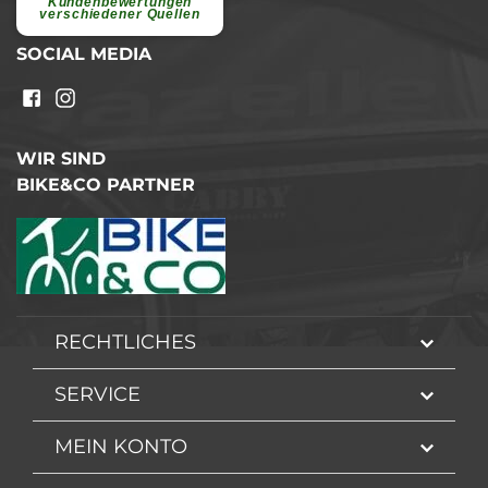
Kundenbewertungen
weiterlesen
verschiedener Quellen
SOCIAL MEDIA
WIR SIND
BIKE&CO PARTNER
RECHTLICHES
SERVICE
MEIN KONTO