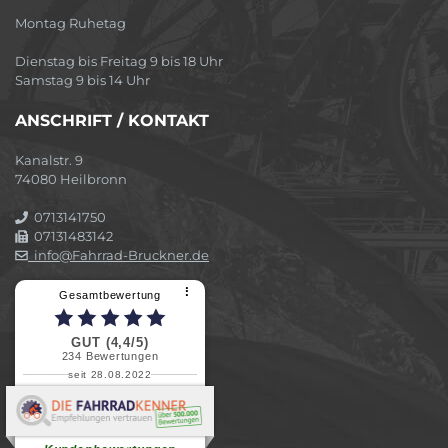
Montag Ruhetag
Dienstag bis Freitag 9 bis 18 Uhr
Samstag 9 bis 14 Uhr
ANSCHRIFT / KONTAKT
Kanalstr. 9
74080 Heilbronn
0713141750
07131483142
info@Fahrrad-Bruckner.de
⠇
Gesamtbewertung
GUT (4,4/5)
234
Bewertungen
seit 28.08.2022
Elvira B.
Superschnelle und freundliche
Pannenhilfe. Herzlichen Dank.
Ohne Ihre Hilfe wäre...