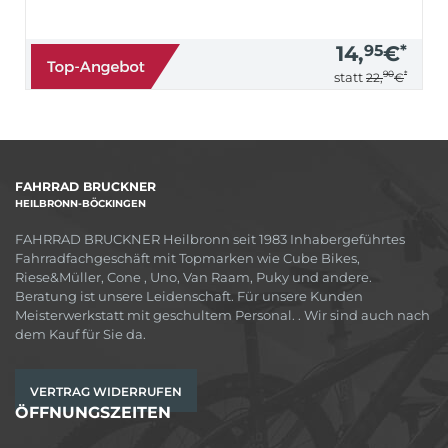
14,
95
€
*
90
*
statt
22,
€
FAHRRAD BRUCKNER
HEILBRONN-BÖCKINGEN
FAHRRAD BRUCKNER Heilbronn seit 1983 Inhabergeführtes
Fahrradfachgeschäft mit Topmarken wie Cube Bikes,
Riese&Müller, Cone , Uno, Van Raam, Puky und andere.
Beratung ist unsere Leidenschaft. Für unsere Kunden
Meisterwerkstatt mit geschultem Personal. . Wir sind auch nach
dem Kauf für Sie da.
VERTRAG WIDERRUFEN
ÖFFNUNGSZEITEN