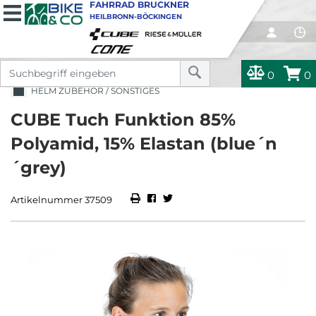
FAHRRAD BRUCKNER
HEILBRONN-BÖCKINGEN
0
0
HELM ZUBEHÖR / SONSTIGES
CUBE Tuch Funktion 85%
Polyamid, 15% Elastan (blue´n
´grey)
Artikelnummer 37509