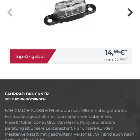
14,
95
€
*
90
*
statt
22,
€
FAHRRAD BRUCKNER
HEILBRONN-BÖCKINGEN
FAHRRAD BRUCKNER Heilbronn seit 1983 Inhabergeführtes
Fahrradfachgeschäft mit Topmarken wie Cube Bikes,
Riese&Müller, Cone , Uno, Van Raam, Puky und andere.
Beratung ist unsere Leidenschaft. Für unsere Kunden
Meisterwerkstatt mit geschultem Personal. . Wir sind auch nach
dem Kauf für Sie da.