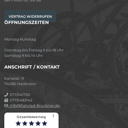
VERTRAG WIDERRUFEN
ÖFFNUNGSZEITEN
Montag Ruhetag
Dienstag bis Freitag 9 bis 18 Uhr
Samstag 9 bis 14 Uhr
ANSCHRIFT / KONTAKT
Kanalstr. 9
74080 Heilbronn
0713141750
07131483142
info@Fahrrad-Bruckner.de
⠇
Gesamtbewertung