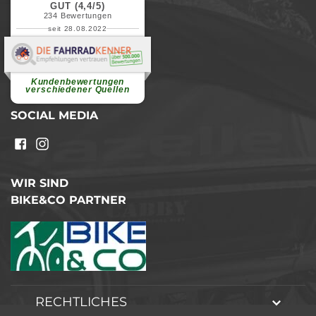
GUT (4,4/5)
234
Bewertungen
seit 28.08.2022
Elvira B.
Superschnelle und freundliche
Pannenhilfe. Herzlichen Dank.
Ohne Ihre Hilfe wäre...
Kundenbewertungen
weiterlesen
verschiedener Quellen
SOCIAL MEDIA
WIR SIND
BIKE&CO PARTNER
RECHTLICHES