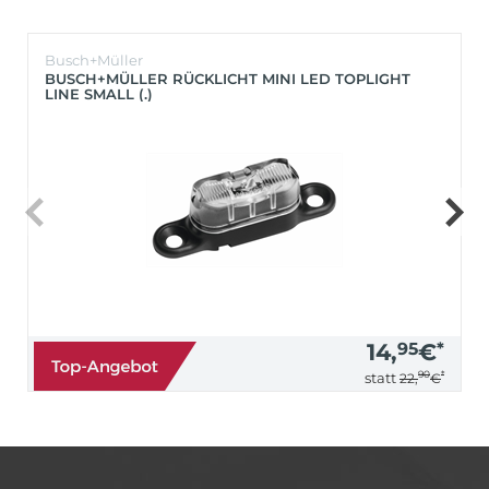
Busch+Müller
BUSCH+MÜLLER RÜCKLICHT MINI LED TOPLIGHT
LINE SMALL (.)
14,
95
€
*
90
*
statt
22,
€