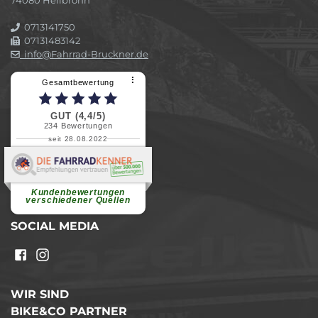
0713141750
07131483142
info@Fahrrad-Bruckner.de
⠇
Gesamtbewertung
GUT (4,4/5)
234
Bewertungen
seit 28.08.2022
Elvira B.
Superschnelle und freundliche
Pannenhilfe. Herzlichen Dank.
Ohne Ihre Hilfe wäre...
Kundenbewertungen
weiterlesen
verschiedener Quellen
SOCIAL MEDIA
WIR SIND
BIKE&CO PARTNER