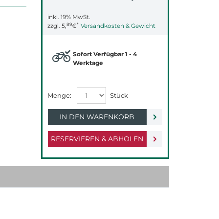
inkl. 19% MwSt.
89
*
zzgl.
5,
€
Versandkosten & Gewicht
Sofort Verfügbar 1 - 4
Werktage
IN DEN WARENKORB
RESERVIEREN & ABHOLEN