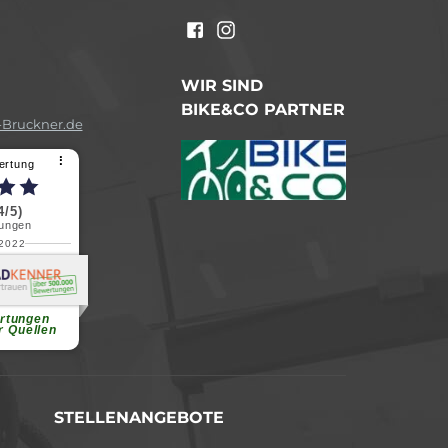
n
WIR SIND
BIKE&CO PARTNER
Bruckner.de
⠇
ertung
4/5)
ungen
.2022
a B.
reundliche
chen Dank.
...
rtungen
r Quellen
STELLENANGEBOTE