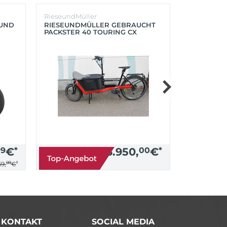
RieseundMüller
Burley
OUND
RIESEUNDMÜLLER GEBRAUCHT
BURLEY K
PACKSTER 40 TOURING CX
´LITE X 2 
500+ZUBEHÖR (RACING RED)
(AQUA)
99
€
*
3.950,
00
€
*
99
*
9,
€
/ KONTAKT
SOCIAL MEDIA