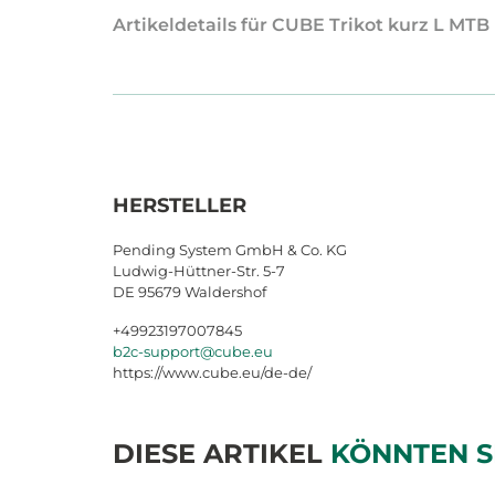
Artikeldetails für CUBE Trikot kurz L MTB
HERSTELLER
Pending System GmbH & Co. KG
Ludwig-Hüttner-Str. 5-7
DE 95679 Waldershof
+49923197007845
b2c-support@cube.eu
https://www.cube.eu/de-de/
DIESE ARTIKEL
KÖNNTEN S