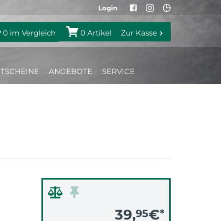
Login
0
im Vergleich
0
Artikel
Zur Kasse
TSCHEINE
ANGEBOTE
SERVICE
39,
€
95
*