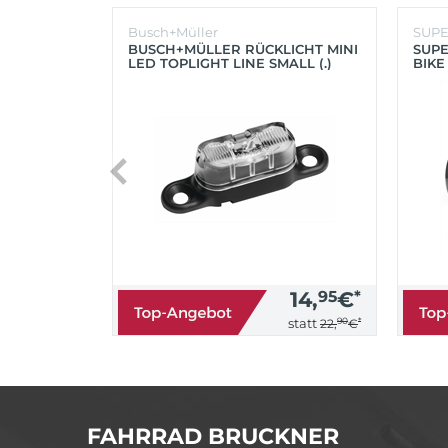
Busch+Müller
SUP
BUSCH+MÜLLER RÜCKLICHT MINI
SUPE
LED TOPLIGHT LINE SMALL (.)
BIKE
(SC
14,
95
€
*
90
*
statt
22,
€
FAHRRAD BRUCKNER