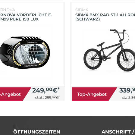
ERNOVA
SIBMX
RNOVA VORDERLICHT E-
SIBMX BMX RAD ST-1 ALLR
 M99 PURE 150 LUX
(SCHWARZ)
HWARZ)
249,
00
€
*
339,
00
*
statt
statt
299,
€
36
ÖFFNUNGSZEITEN
ANSCHRIFT 