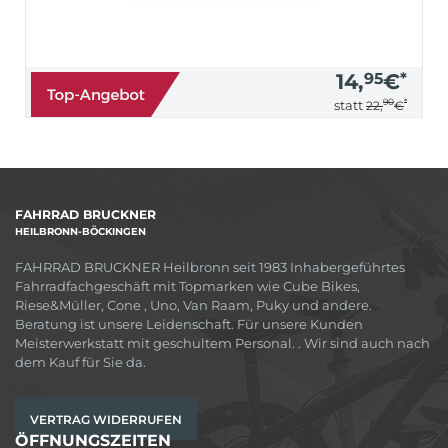
14,
95
€
*
90
*
statt
22,
€
FAHRRAD BRUCKNER
HEILBRONN-BÖCKINGEN
FAHRRAD BRUCKNER Heilbronn seit 1983 Inhabergeführtes
Fahrradfachgeschäft mit Topmarken wie Cube Bikes,
Riese&Müller, Cone , Uno, Van Raam, Puky und andere.
Beratung ist unsere Leidenschaft. Für unsere Kunden
Meisterwerkstatt mit geschultem Personal. . Wir sind auch nach
dem Kauf für Sie da.
VERTRAG WIDERRUFEN
ÖFFNUNGSZEITEN