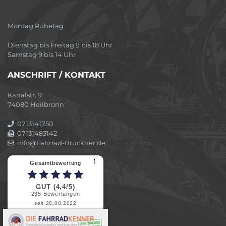
Montag Ruhetag
Dienstag bis Freitag 9 bis 18 Uhr
Samstag 9 bis 14 Uhr
ANSCHRIFT / KONTAKT
Kanalstr. 9
74080 Heilbronn
0713141750
07131483142
info@Fahrrad-Bruckner.de
⠇
Gesamtbewertung
GUT (4,4/5)
235
Bewertungen
seit 28.08.2022
Elvira B.