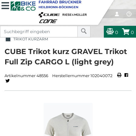
FAHRRAD BRUCKNER
HEILBRONN-BÖCKINGEN
0
0
TRIKOT KURZARM
CUBE Trikot kurz GRAVEL Trikot
Full Zip CARGO L (light grey)
Artikelnummer 48556
Herstellernummer 102040072