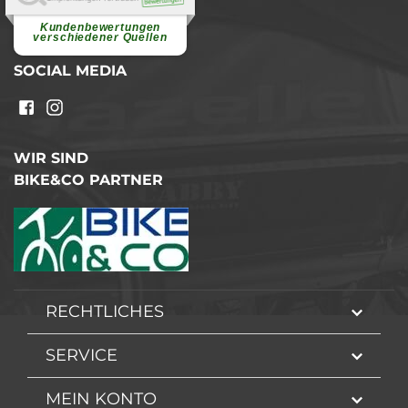
Superschnelle und freundliche
Pannenhilfe. Herzlichen Dank.
Ohne Ihre Hilfe wäre...
Kundenbewertungen
weiterlesen
verschiedener Quellen
SOCIAL MEDIA
WIR SIND
BIKE&CO PARTNER
RECHTLICHES
SERVICE
MEIN KONTO