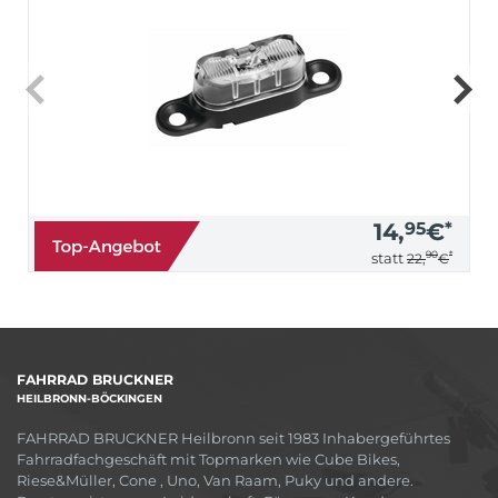
14,
95
€
*
90
*
statt
22,
€
FAHRRAD BRUCKNER
HEILBRONN-BÖCKINGEN
FAHRRAD BRUCKNER Heilbronn seit 1983 Inhabergeführtes
Fahrradfachgeschäft mit Topmarken wie Cube Bikes,
Riese&Müller, Cone , Uno, Van Raam, Puky und andere.