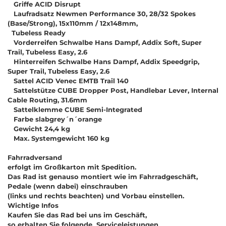
Griffe ACID Disrupt
Laufradsatz Newmen Performance 30, 28/32 Spokes
(Base/Strong), 15x110mm / 12x148mm,
Tubeless Ready
Vorderreifen Schwalbe Hans Dampf, Addix Soft, Super
Trail, Tubeless Easy, 2.6
Hinterreifen Schwalbe Hans Dampf, Addix Speedgrip,
Super Trail, Tubeless Easy, 2.6
Sattel ACID Venec EMTB Trail 140
Sattelstütze CUBE Dropper Post, Handlebar Lever, Internal
Cable Routing, 31.6mm
Sattelklemme CUBE Semi-Integrated
Farbe slabgrey´n´orange
Gewicht 24,4 kg
Max. Systemgewicht 160 kg
Fahrradversand
erfolgt im Großkarton mit Spedition.
Das Rad ist genauso montiert wie im Fahrradgeschäft,
Pedale (wenn dabei) einschrauben
(links und rechts beachten) und Vorbau einstellen.
Wichtige Infos
Kaufen Sie das Rad bei uns im Geschäft,
so erhalten Sie folgende Serviceleistungen