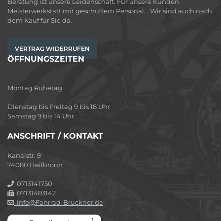
Beratung ist unsere Leidenschaft. Für unsere Kunden
Meisterwerkstatt mit geschultem Personal. . Wir sind auch nach
dem Kauf für Sie da.
VERTRAG WIDERRUFEN
ÖFFNUNGSZEITEN
Montag Ruhetag
Dienstag bis Freitag 9 bis 18 Uhr
Samstag 9 bis 14 Uhr
ANSCHRIFT / KONTAKT
Kanalstr. 9
74080 Heilbronn
0713141750
07131483142
info@Fahrrad-Bruckner.de
⠇