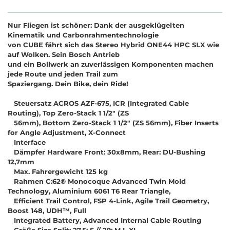
Nur Fliegen ist schöner: Dank der ausgeklügelten
Kinematik und Carbonrahmentechnologie
von CUBE fährt sich das Stereo Hybrid ONE44 HPC SLX wie
auf Wolken. Sein Bosch Antrieb
und ein Bollwerk an zuverlässigen Komponenten machen
jede Route und jeden Trail zum
Spaziergang. Dein Bike, dein Ride!
Steuersatz ACROS AZF-675, ICR (Integrated Cable
Routing), Top Zero-Stack 1 1/2" (ZS
56mm), Bottom Zero-Stack 1 1/2" (ZS 56mm), Fiber Inserts
for Angle Adjustment, X-Connect
Interface
Dämpfer Hardware Front: 30x8mm, Rear: DU-Bushing
12,7mm
Max. Fahrergewicht 125 kg
Rahmen C:62® Monocoque Advanced Twin Mold
Technology, Aluminium 6061 T6 Rear Triangle,
Efficient Trail Control, FSP 4-Link, Agile Trail Geometry,
Boost 148, UDH™, Full
Integrated Battery, Advanced Internal Cable Routing
Größe Size Split: 27.5: S // 29: M L XL