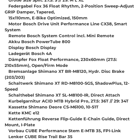
Federgabel Fox 36 Float Rhythm, 2-Position Sweep-Adjust
GRIP Damper, Tapered,
15x110mm, E-Bike Optimized, 150mm
Motor Bosch Drive Unit Performance Line CX38, Smart
System
Remote Bosch System Control incl. Mini Remote
Akku Bosch PowerTube 800
Display Bosch Display
Ladegerät Bosch 4A
Dämpfer Fox Float Performance, 230x60mm (27.5:
210x55mm), Open/Firm Mode
Bremsanlage Shimano XT BR-M8120, Hydr. Disc Brake
(203/203)
Schaltwerk Shimano XT RD-M8100-SGS, ShadowPlus, 12-
Speed
Schalthebel Shimano XT SL-M8100-IR, Direct Attach
Kurbelgarnitur ACID MTB Hybrid Pro, 27.5: 36T // 29: 34T
Kassette Shimano Deore CS-M6100, 10-51T
Kette KMC e12
Kettenführung Reverse Flip-Guide E-Chain Guide, Direct
Mount, I-Plate
Vorbau CUBE Performance Stem E-MTB 35, FPI-Link
Lenker CUBE Rise Trail Bar 35