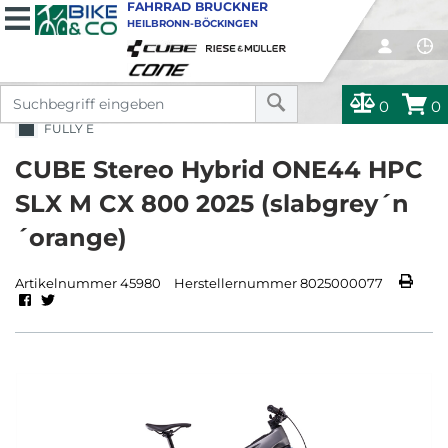
FAHRRAD BRUCKNER
HEILBRONN-BÖCKINGEN
0
0
FULLY E
CUBE Stereo Hybrid ONE44 HPC
SLX M CX 800 2025 (slabgrey´n
´orange)
Artikelnummer 45980
Herstellernummer 8025000077