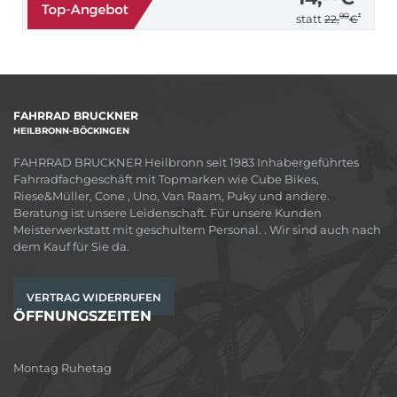
90
*
statt
22,
€
FAHRRAD BRUCKNER
HEILBRONN-BÖCKINGEN
FAHRRAD BRUCKNER Heilbronn seit 1983 Inhabergeführtes
Fahrradfachgeschäft mit Topmarken wie Cube Bikes,
Riese&Müller, Cone , Uno, Van Raam, Puky und andere.
Beratung ist unsere Leidenschaft. Für unsere Kunden
Meisterwerkstatt mit geschultem Personal. . Wir sind auch nach
dem Kauf für Sie da.
VERTRAG WIDERRUFEN
ÖFFNUNGSZEITEN
Montag Ruhetag