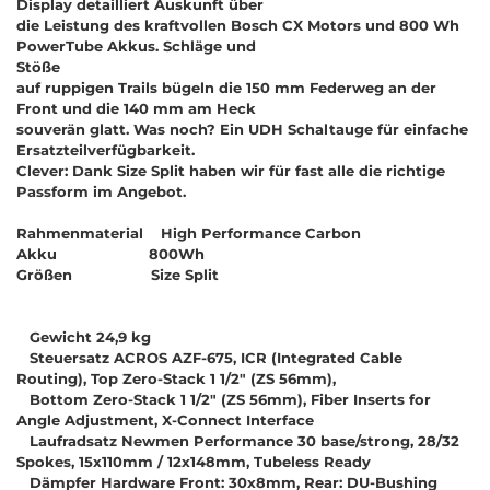
Display detailliert Auskunft über
die Leistung des kraftvollen Bosch CX Motors und 800 Wh
PowerTube Akkus. Schläge und
Stöße
auf ruppigen Trails bügeln die 150 mm Federweg an der
Front und die 140 mm am Heck
souverän glatt. Was noch? Ein UDH Schaltauge für einfache
Ersatzteilverfügbarkeit.
Clever: Dank Size Split haben wir für fast alle die richtige
Passform im Angebot.
Rahmenmaterial High Performance Carbon
Akku 800Wh
Größen Size Split
Gewicht 24,9 kg
Steuersatz ACROS AZF-675, ICR (Integrated Cable
Routing), Top Zero-Stack 1 1/2" (ZS 56mm),
Bottom Zero-Stack 1 1/2" (ZS 56mm), Fiber Inserts for
Angle Adjustment, X-Connect Interface
Laufradsatz Newmen Performance 30 base/strong, 28/32
Spokes, 15x110mm / 12x148mm, Tubeless Ready
Dämpfer Hardware Front: 30x8mm, Rear: DU-Bushing