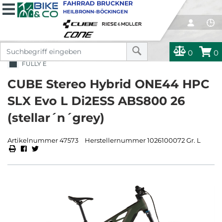
FAHRRAD BRUCKNER
HEILBRONN-BÖCKINGEN
0
0
FULLY E
CUBE Stereo Hybrid ONE44 HPC
SLX Evo L Di2ESS ABS800 26
(stellar´n´grey)
Artikelnummer 47573
Herstellernummer 1026100072 Gr. L