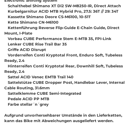
Electronic Shifting System
Schalthebel Shimano XT Di2 SW-M8250-IR, Direct Attach
Kurbelgarnitur ACID MTB Hybrid Pro, 27.5: 36T // 29: 34T
Kassette Shimano Deore CS-M6100, 10-51T
Kette Shimano CN-M6100
Kettenführung Reverse Flip-Guide E-Chain Guide, Direct
Mount, I-Plate
Vorbau CUBE Performance Stem E-MTB 35, FPI-Link
Lenker CUBE Rise Trail Bar 35
Griffe ACID Disrupt
Vorderreifen Conti Kryptotal Front, Enduro Soft, Tubeless
Ready, 2.4
Hinterreifen Conti Kryptotal Rear, Downhill Soft, Tubeless
Ready, 2.4
Sattel ACID Venec EMTB Trail 140
Sattelstütze CUBE Dropper Post, Handlebar Lever, Internal
Cable Routing, 31.6mm
Sattelklemme CUBE Semi-Integrated
Pedale ACID PP MTB
Farbe stellar´n´grey
Aufgrund unvorhersehbarer Umstände in den Lieferketten,
kann das Bike mit Abweichungen ausgeliefert werden.