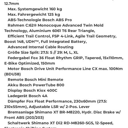
12.7mm
Max. Systemgewicht 160 kg
Max. Fahrergewicht 125 kg
ABS-Technologie Bosch ABS Pro
Rahmen C:62® Monocoque Advanced Twin Mold
Technology, Aluminium 6061 T6 Rear Triangle,
Efficient Trail Control, FSP 4-Link, Agile Trail Geometry,
Boost 148, UDH™, Full Integrated Battery,
Advanced Internal Cable Routing
Größe Size Split: 27.5: S // 29: M, L, XL
Federgabel Fox 36 Float Rhythm GRIP, Tapered, 15x110mm,
E-Bike Optimized, 150mm
Motor Bosch Drive Unit Performance Line CX max. 100Nm
(BDU38)
Remote Bosch Mini Remote
Akku Bosch PowerTube 800
Display Bosch Kiox 400C
Ladegerät Bosch 4A
Dämpfer Fox Float Performance, 230x60mm (27.5:
210x55mm), Adjustable LSR w/ 2-Pos. Lever
Bremsanlage Shimano XT BR-M8220, Hydr. Disc Brake w/
Front ABS (203/203)
Schaltwerk Shimano XT Di2 RD-M8260-SGS, 12-Speed,