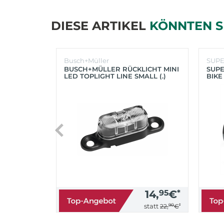
DIESE ARTIKEL
KÖNNTEN S
Busch+Müller
SUP
BUSCH+MÜLLER RÜCKLICHT MINI
SUPE
LED TOPLIGHT LINE SMALL (.)
BIKE
(SC
14,
95
€
*
90
*
statt
22,
€