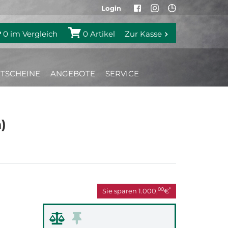
Login
0
im Vergleich
0
Artikel
Zur Kasse
TSCHEINE
ANGEBOTE
SERVICE
)
00
*
Sie sparen
1.000,
€