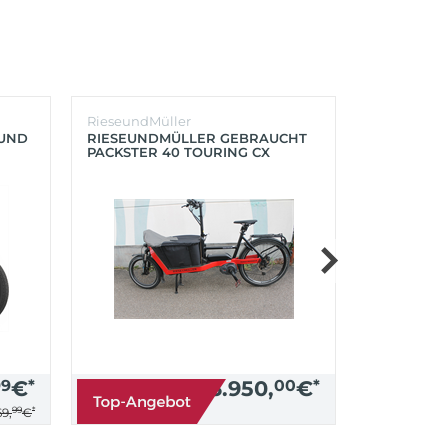
RieseundMüller
Burley
OUND
RIESEUNDMÜLLER GEBRAUCHT
BURLEY K
PACKSTER 40 TOURING CX
´LITE X 2 
500+ZUBEHÖR (RACING RED)
(AQUA)
99
€
*
3.950,
00
€
*
99
*
9,
€