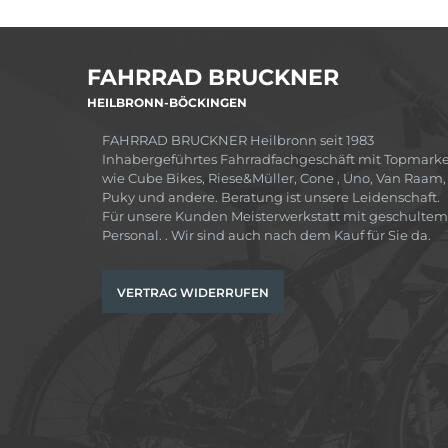
FAHRRAD BRUCKNER
HEILBRONN-BÖCKINGEN
FAHRRAD BRUCKNER Heilbronn seit 1983
Inhabergeführtes Fahrradfachgeschäft mit Topmark
wie Cube Bikes, Riese&Müller, Cone , Uno, Van Raam,
Puky und andere. Beratung ist unsere Leidenschaft.
Für unsere Kunden Meisterwerkstatt mit geschultem
Personal. . Wir sind auch nach dem Kauf für Sie da.
VERTRAG WIDERRUFEN