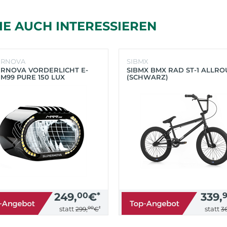
IE AUCH INTERESSIEREN
ERNOVA
SIBMX
RNOVA VORDERLICHT E-
SIBMX BMX RAD ST-1 ALLR
 M99 PURE 150 LUX
(SCHWARZ)
HWARZ)
249,
00
€
*
339,
00
*
statt
statt
299,
€
36