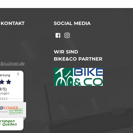
/ KONTAKT
SOCIAL MEDIA
n
WIR SIND
BIKE&CO PARTNER
Bruckner.de
⠇
ertung
4/5)
ungen
.2022
a B.
reundliche
chen Dank.
...
rtungen
r Quellen