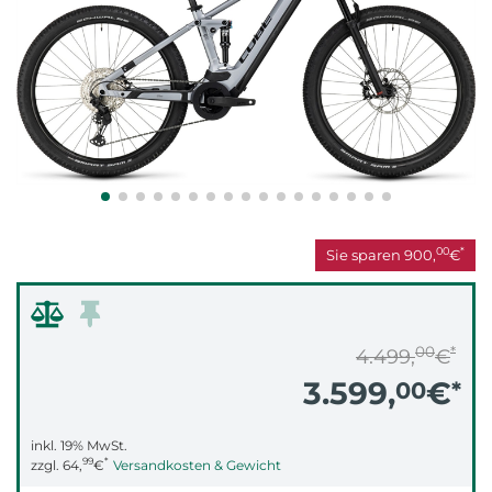
00
*
Sie sparen
900,
€
00
*
4.499,
€
3.599,
€
00
*
inkl. 19% MwSt.
99
*
zzgl.
64,
€
Versandkosten & Gewicht