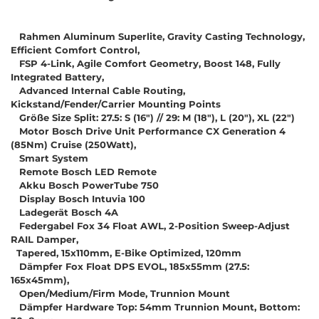
Rahmen Aluminum Superlite, Gravity Casting Technology,
Efficient Comfort Control,
FSP 4-Link, Agile Comfort Geometry, Boost 148, Fully
Integrated Battery,
Advanced Internal Cable Routing,
Kickstand/Fender/Carrier Mounting Points
Größe Size Split: 27.5: S (16") // 29: M (18"), L (20"), XL (22")
Motor Bosch Drive Unit Performance CX Generation 4
(85Nm) Cruise (250Watt),
Smart System
Remote Bosch LED Remote
Akku Bosch PowerTube 750
Display Bosch Intuvia 100
Ladegerät Bosch 4A
Federgabel Fox 34 Float AWL, 2-Position Sweep-Adjust
RAIL Damper,
Tapered, 15x110mm, E-Bike Optimized, 120mm
Dämpfer Fox Float DPS EVOL, 185x55mm (27.5:
165x45mm),
Open/Medium/Firm Mode, Trunnion Mount
Dämpfer Hardware Top: 54mm Trunnion Mount, Bottom: