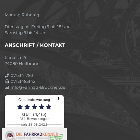
Montag Ruhetag
Dienstag bis Freitag 9 bis 18 Uhr
Samstag 9 bis 14 Uhr
ANSCHRIFT / KONTAKT
Kanalstr. 9
74080 Heilbronn
0713141750
07131483142
info@Fahrrad-Bruckner.de
⠇
Gesamtbewertung
GUT (4,4/5)
234
Bewertungen
seit 28.08.2022
Elvira B.
Superschnelle und freundliche