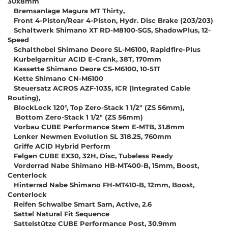
30x8mm
Bremsanlage Magura MT Thirty,
Front 4-Piston/Rear 4-Piston, Hydr. Disc Brake (203/203)
Schaltwerk Shimano XT RD-M8100-SGS, ShadowPlus, 12-
Speed
Schalthebel Shimano Deore SL-M6100, Rapidfire-Plus
Kurbelgarnitur ACID E-Crank, 38T, 170mm
Kassette Shimano Deore CS-M6100, 10-51T
Kette Shimano CN-M6100
Steuersatz ACROS AZF-1035, ICR (Integrated Cable
Routing),
BlockLock 120°, Top Zero-Stack 1 1/2" (ZS 56mm),
Bottom Zero-Stack 1 1/2" (ZS 56mm)
Vorbau CUBE Performance Stem E-MTB, 31.8mm
Lenker Newmen Evolution SL 318.25, 760mm
Griffe ACID Hybrid Perform
Felgen CUBE EX30, 32H, Disc, Tubeless Ready
Vorderrad Nabe Shimano HB-MT400-B, 15mm, Boost,
Centerlock
Hinterrad Nabe Shimano FH-MT410-B, 12mm, Boost,
Centerlock
Reifen Schwalbe Smart Sam, Active, 2.6
Sattel Natural Fit Sequence
Sattelstütze CUBE Performance Post, 30.9mm