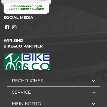
Pannenhilfe. Herzlichen Dank.
Ohne Ihre Hilfe wäre...
Kundenbewertungen
weiterlesen
verschiedener Quellen
SOCIAL MEDIA
WIR SIND
BIKE&CO PARTNER
RECHTLICHES
SERVICE
MEIN KONTO