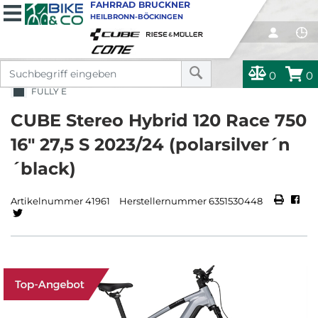
FAHRRAD BRUCKNER
HEILBRONN-BÖCKINGEN
0
0
FULLY E
CUBE Stereo Hybrid 120 Race 750
16" 27,5 S 2023/24 (polarsilver´n
´black)
Artikelnummer 41961
Herstellernummer 6351530448