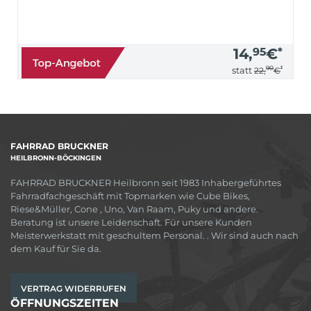
14,
95
€
*
90
*
statt
22,
€
FAHRRAD BRUCKNER
HEILBRONN-BÖCKINGEN
FAHRRAD BRUCKNER Heilbronn seit 1983 Inhabergeführtes
Fahrradfachgeschäft mit Topmarken wie Cube Bikes,
Riese&Müller, Cone , Uno, Van Raam, Puky und andere.
Beratung ist unsere Leidenschaft. Für unsere Kunden
Meisterwerkstatt mit geschultem Personal. . Wir sind auch nach
dem Kauf für Sie da.
VERTRAG WIDERRUFEN
ÖFFNUNGSZEITEN