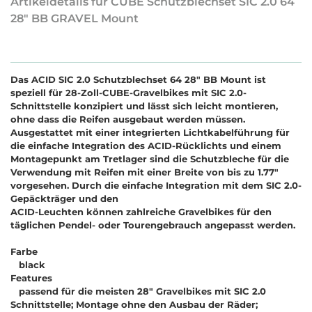
Artikeldetails für CUBE Schutzblechset SIC 2.0 64
28" BB GRAVEL Mount
Das ACID SIC 2.0 Schutzblechset 64 28" BB Mount ist
speziell für 28-Zoll-CUBE-Gravelbikes mit SIC 2.0-
Schnittstelle konzipiert und lässt sich leicht montieren,
ohne dass die Reifen ausgebaut werden müssen.
Ausgestattet mit einer integrierten Lichtkabelführung für
die einfache Integration des ACID-Rücklichts und einem
Montagepunkt am Tretlager sind die Schutzbleche für die
Verwendung mit Reifen mit einer Breite von bis zu 1.77"
vorgesehen. Durch die einfache Integration mit dem SIC 2.0-
Gepäckträger und den
ACID-Leuchten können zahlreiche Gravelbikes für den
täglichen Pendel- oder Tourengebrauch angepasst werden.
Farbe
black
Features
passend für die meisten 28" Gravelbikes mit SIC 2.0
Schnittstelle; Montage ohne den Ausbau der Räder;