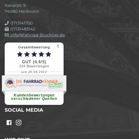
Kanalstr. 9
74080 Heilbronn
0713141750
07131483142
info@Fahrrad-Bruckner.de
⠇
Gesamtbewertung
GUT (4,4/5)
234
Bewertungen
seit 28.08.2022
Elvira B.
Superschnelle und freundliche
Pannenhilfe. Herzlichen Dank.
Ohne Ihre Hilfe wäre...
Kundenbewertungen
weiterlesen
verschiedener Quellen
SOCIAL MEDIA