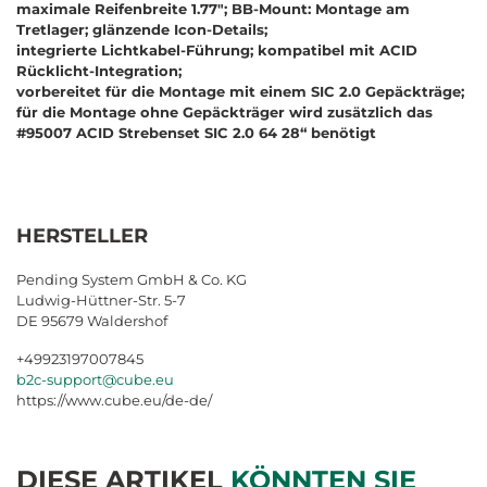
maximale Reifenbreite 1.77"; BB-Mount: Montage am
Tretlager; glänzende Icon-Details;
integrierte Lichtkabel-Führung; kompatibel mit ACID
Rücklicht-Integration;
vorbereitet für die Montage mit einem SIC 2.0 Gepäckträge;
für die Montage ohne Gepäckträger wird zusätzlich das
#95007 ACID Strebenset SIC 2.0 64 28“ benötigt
HERSTELLER
Pending System GmbH & Co. KG
Ludwig-Hüttner-Str. 5-7
DE 95679 Waldershof
+49923197007845
b2c-support@cube.eu
https://www.cube.eu/de-de/
DIESE ARTIKEL
KÖNNTEN SIE