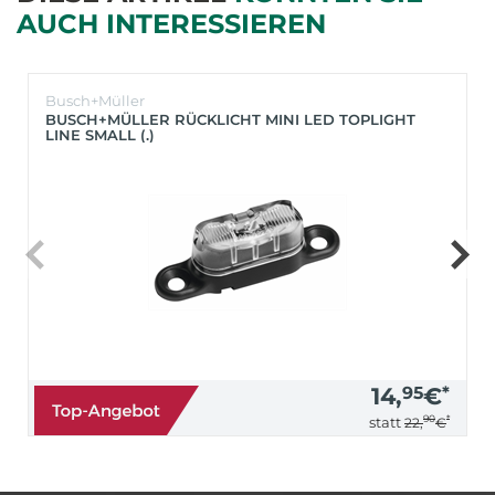
AUCH INTERESSIEREN
Busch+Müller
BUSCH+MÜLLER RÜCKLICHT MINI LED TOPLIGHT
LINE SMALL (.)
14,
95
€
*
90
*
statt
22,
€