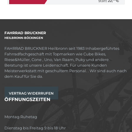
statt
22,
€
FAHRRAD BRUCKNER
HEILBRONN-BÖCKINGEN
FAHRRAD BRUCKNER Heilbronn seit 1983 Inhabergeführtes
Fahrradfachgeschäft mit Topmarken wie Cube Bikes,
Riese&Müller, Cone , Uno, Van Raam, Puky und andere.
Beratung ist unsere Leidenschaft. Für unsere Kunden
Meisterwerkstatt mit geschultem Personal. . Wir sind auch nach
dem Kauf für Sie da.
VERTRAG WIDERRUFEN
ÖFFNUNGSZEITEN
Montag Ruhetag
Dienstag bis Freitag 9 bis 18 Uhr