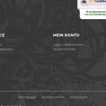
Elvir
Superschnelle und f
Pannenhilfe. Herzli
Ohne Ihre Hilfe wäre
Kundenbewe
weiterlesen
verschiedene
CE
MEIN KONTO
s
Login / Registrieren
nkkarten
Vergleichsliste
Homepage
Kontakt online
Impressum