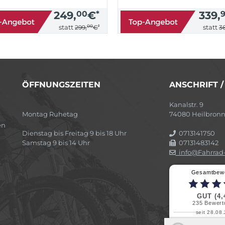
249,
00
€
*
339,
00
*
statt
statt
299,
€
36
ÖFFNUNGSZEITEN
ANSCHRIFT 
Kanalstr. 9
Montag Ruhetag
74080 Heilbron
en
Dienstag bis Freitag 9 bis 18 Uhr
0713141750
Samstag 9 bis 14 Uhr
07131483142
info@Fahrrad-
Gesamtbew
GUT (4,
235
Bewert
seit 28.08