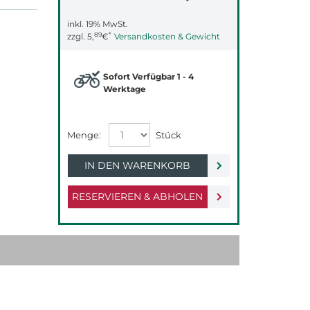
inkl. 19% MwSt.
89
*
zzgl.
5,
€
Versandkosten & Gewicht
Sofort Verfügbar 1 - 4
Werktage
IN DEN WARENKORB
RESERVIEREN & ABHOLEN