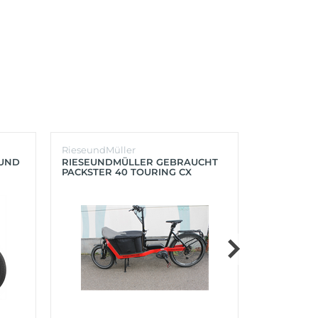
RieseundMüller
Burley
OUND
RIESEUNDMÜLLER GEBRAUCHT
BURLEY K
PACKSTER 40 TOURING CX
´LITE X 2 
500+ZUBEHÖR (RACING RED)
(AQUA)