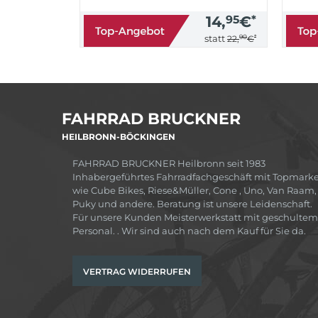
14,
95
€
*
90
*
statt
22,
€
FAHRRAD BRUCKNER
HEILBRONN-BÖCKINGEN
FAHRRAD BRUCKNER Heilbronn seit 1983
Inhabergeführtes Fahrradfachgeschäft mit Topmark
wie Cube Bikes, Riese&Müller, Cone , Uno, Van Raam,
Puky und andere. Beratung ist unsere Leidenschaft.
Für unsere Kunden Meisterwerkstatt mit geschultem
Personal. . Wir sind auch nach dem Kauf für Sie da.
VERTRAG WIDERRUFEN