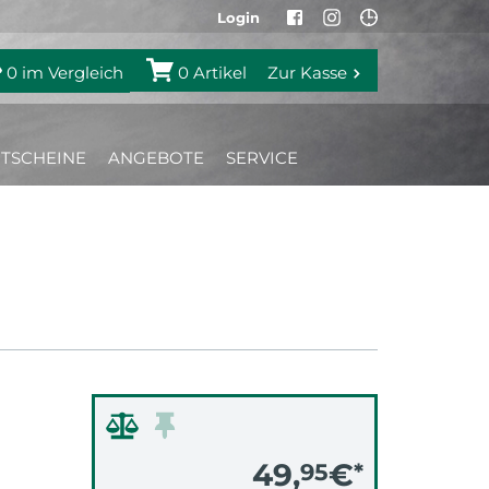
Login
0
im Vergleich
0
Artikel
Zur Kasse
TSCHEINE
ANGEBOTE
SERVICE
49,
€
95
*