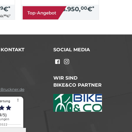
99
€
*
3.950,
00
€
*
99
*
9,
€
/ KONTAKT
SOCIAL MEDIA
n
WIR SIND
BIKE&CO PARTNER
Bruckner.de
⠇
ertung
4/5)
ungen
.2022