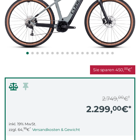
00
*
Sie sparen
450,
€
00
*
2.749,
€
2.299,
€
00
*
inkl. 19% MwSt.
99
*
zzgl.
64,
€
Versandkosten & Gewicht