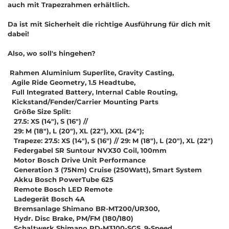
auch mit Trapezrahmen erhältlich.
Da ist mit Sicherheit die richtige Ausführung für dich mit
dabei!
Also, wo soll's hingehen?
Rahmen Aluminium Superlite, Gravity Casting,
Agile Ride Geometry, 1.5 Headtube,
Full Integrated Battery, Internal Cable Routing,
Kickstand/Fender/Carrier Mounting Parts
Größe Size Split:
27.5: XS (14"), S (16") //
29: M (18"), L (20"), XL (22"), XXL (24");
Trapeze: 27.5: XS (14"), S (16") // 29: M (18"), L (20"), XL (22")
Federgabel SR Suntour NVX30 Coil, 100mm
Motor Bosch Drive Unit Performance
Generation 3 (75Nm) Cruise (250Watt), Smart System
Akku Bosch PowerTube 625
Remote Bosch LED Remote
Ladegerät Bosch 4A
Bremsanlage Shimano BR-MT200/UR300,
Hydr. Disc Brake, PM/FM (180/180)
Schaltwerk Shimano RD-M3100-SGS, 9-Speed