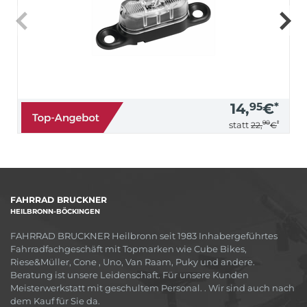
14,
95
€
*
90
*
statt
22,
€
FAHRRAD BRUCKNER
HEILBRONN-BÖCKINGEN
FAHRRAD BRUCKNER Heilbronn seit 1983 Inhabergeführtes
Fahrradfachgeschäft mit Topmarken wie Cube Bikes,
Riese&Müller, Cone , Uno, Van Raam, Puky und andere.
Beratung ist unsere Leidenschaft. Für unsere Kunden
Meisterwerkstatt mit geschultem Personal. . Wir sind auch nach
dem Kauf für Sie da.