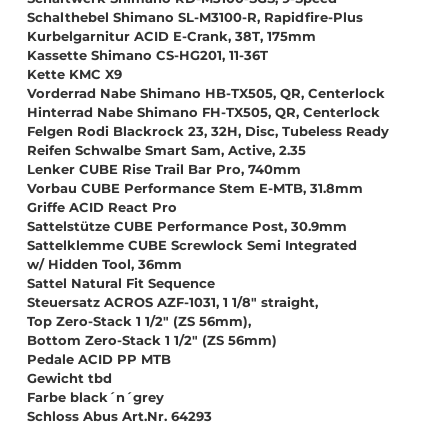
Schalthebel Shimano SL-M3100-R, Rapidfire-Plus
Kurbelgarnitur ACID E-Crank, 38T, 175mm
Kassette Shimano CS-HG201, 11-36T
Kette KMC X9
Vorderrad Nabe Shimano HB-TX505, QR, Centerlock
Hinterrad Nabe Shimano FH-TX505, QR, Centerlock
Felgen Rodi Blackrock 23, 32H, Disc, Tubeless Ready
Reifen Schwalbe Smart Sam, Active, 2.35
Lenker CUBE Rise Trail Bar Pro, 740mm
Vorbau CUBE Performance Stem E-MTB, 31.8mm
Griffe ACID React Pro
Sattelstütze CUBE Performance Post, 30.9mm
Sattelklemme CUBE Screwlock Semi Integrated
w/ Hidden Tool, 36mm
Sattel Natural Fit Sequence
Steuersatz ACROS AZF-1031, 1 1/8" straight,
Top Zero-Stack 1 1/2" (ZS 56mm),
Bottom Zero-Stack 1 1/2" (ZS 56mm)
Pedale ACID PP MTB
Gewicht tbd
Farbe black´n´grey
Schloss Abus Art.Nr. 64293