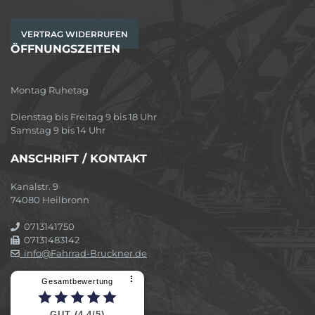
VERTRAG WIDERRUFEN
ÖFFNUNGSZEITEN
Montag Ruhetag
Dienstag bis Freitag 9 bis 18 Uhr
Samstag 9 bis 14 Uhr
ANSCHRIFT / KONTAKT
Kanalstr. 9
74080 Heilbronn
0713141750
07131483142
info@Fahrrad-Bruckner.de
⠇
Gesamtbewertung
GUT (4,4/5)