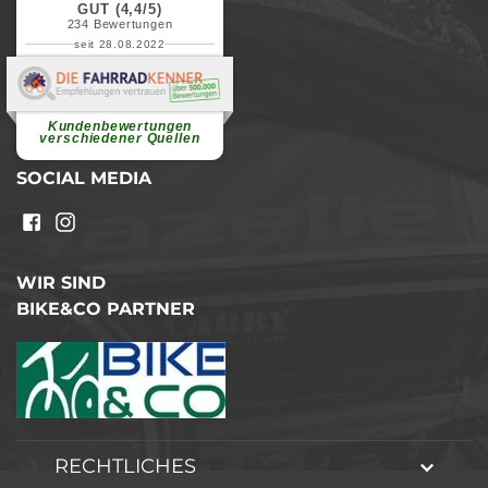
GUT (4,4/5)
234
Bewertungen
seit 28.08.2022
Elvira B.
Superschnelle und freundliche
Pannenhilfe. Herzlichen Dank.
Ohne Ihre Hilfe wäre...
Kundenbewertungen
weiterlesen
verschiedener Quellen
SOCIAL MEDIA
WIR SIND
BIKE&CO PARTNER
RECHTLICHES