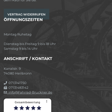
VERTRAG WIDERRUFEN
ÖFFNUNGSZEITEN
Montag Ruhetag
Dienstag bis Freitag 9 bis 18 Uhr
Samstag 9 bis 14 Uhr
ANSCHRIFT / KONTAKT
Kanalstr. 9
74080 Heilbronn
0713141750
07131483142
info@Fahrrad-Bruckner.de
⠇
Gesamtbewertung