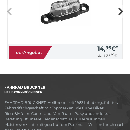
14,
95
€
*
90
*
statt
22,
€
FAHRRAD BRUCKNER
HEILBRONN-BÖCKINGEN
FAHRRAD BRUCKNER Heilbronn seit 1983 Inhabergeführtes
Fahrradfachgeschäft mit Topmarken wie Cube Bikes,
Riese&Müller, Cone , Uno, Van Raam, Puky und andere.
Beratung ist unsere Leidenschaft. Für unsere Kunden
Meisterwerkstatt mit geschultem Personal. . Wir sind auch nach
dem Kauf für Sie da.