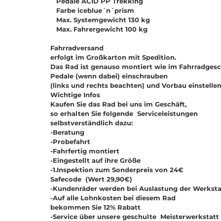
Pedale ACID PP Trekking
Farbe iceblue´n´prism
Max. Systemgewicht 130 kg
Max. Fahrergewicht 100 kg
Fahrradversand
erfolgt im Großkarton mit Spedition.
Das Rad ist genauso montiert wie im Fahrradgesc
Pedale (wenn dabei) einschrauben
(links und rechts beachten) und Vorbau einstelle
Wichtige Infos
Kaufen Sie das Rad bei uns im Geschäft,
so erhalten Sie folgende Serviceleistungen
selbstverständlich dazu:
-Beratung
-Probefahrt
-Fahrfertig montiert
-Eingestellt auf ihre Größe
-1.Inspektion zum Sonderpreis von 24€
Safecode (Wert 29,90€)
-Kundenräder werden bei Auslastung der Werksta
-Auf alle Lohnkosten bei diesem Rad
bekommen Sie 12% Rabatt
-Service über unsere geschulte Meisterwerkstatt