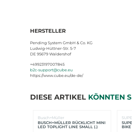
HERSTELLER
Pending System GmbH & Co. KG
Ludwig-Hüttner-Str. 5-7
DE 95679 Waldershof
+49923197007845
b2c-support@cube.eu
https://www.cube.eu/de-de/
DIESE ARTIKEL
KÖNNTEN S
Busch+Müller
SUP
BUSCH+MÜLLER RÜCKLICHT MINI
SUPE
LED TOPLIGHT LINE SMALL (.)
BIKE
(SC