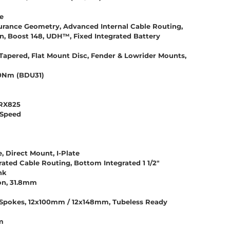
e
ance Geometry, Advanced Internal Cable Routing,
, Boost 148, UDH™, Fixed Integrated Battery
 Tapered, Flat Mount Disc, Fender & Lowrider Mounts,
0Nm (BDU31)
-RX825
-Speed
 Direct Mount, I-Plate
rated Cable Routing, Bottom Integrated 1 1/2"
nk
on, 31.8mm
 Spokes, 12x100mm / 12x148mm, Tubeless Ready
m