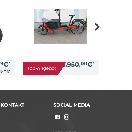
99
€
*
3.950,
00
€
*
99
*
9,
€
/ KONTAKT
SOCIAL MEDIA
n