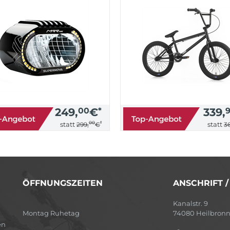
249,
00
€
*
339,
00
*
statt
statt
299,
€
36
ÖFFNUNGSZEITEN
ANSCHRIFT 
Kanalstr. 9
Montag Ruhetag
74080 Heilbron
en