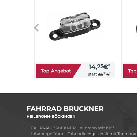
14,
95
€
*
90
*
statt
22,
€
FAHRRAD BRUCKNER
HEILBRONN-BÖCKINGEN
FAHRRAD BRUCKNER Heilbronn seit 1983
Inhabergeführtes Fahrradfachgeschäft mit Topmark