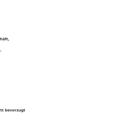
häft,
n.
tt bevorzugt