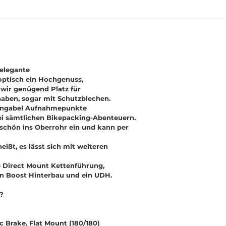
relegante
optisch ein Hochgenuss,
 wir genügend Platz für
aben, sogar mit Schutzblechen.
bongabel Aufnahmepunkte
bei sämtlichen Bikepacking-Abenteuern.
mschön ins Oberrohr ein und kann per
ißt, es lässt sich mit weiteren
te Direct Mount Kettenführung,
in Boost Hinterbau und ein UDH.
?
Brake, Flat Mount (180/180)