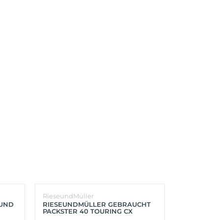
RieseundMüller
Burley
OUND
RIESEUNDMÜLLER GEBRAUCHT
BURLEY K
PACKSTER 40 TOURING CX
´LITE X 2 
500+ZUBEHÖR (RACING RED)
(AQUA)