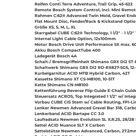
Reifen Conti Terra Adventure, Trail Grip, 45-622
Remote Bosch System Control, incl. Mini Remot
Rahmen C:62® Advanced Twin Mold, Gravel Endur
Flat Mount Disc, Fender/Rack & Kickstand Option
Größe XS, S, M, L, XL
Starrgabel CUBE C:62® Technology, 1 1/2" - 1 1/2"
Internal Light Cable Option, 12x100mm
Motor Bosch Drive Unit Performance SX max. 6
Akku Bosch CompactTube 400
Ladegerät Bosch 4A
Schalt-/ Bremsgriffeinheit Shimano GRX Di2 ST
Schaltwerk Shimano GRX Di2 RD-RX827-SGS, 12
Kurbelgarnitur ACID MTB Hybrid Carbon, 42T
Kassette Shimano XT CS-M8100, 10-51T
Kette Shimano CN-M8100
Kettenführung Reverse Flip-Guide E-Chain Guide,
Steuersatz ACROS, Top Integrated 1 1/2" w/ Integ
Vorbau CUBE CIS Stem w/ Cable Routing, FPI-Li
Lenker Newmen Advanced Gravel Bar 318, Carb
Lenkerband ACID Bartape CC 3.0
Laufradsatz Newmen Evolution SL X.R.25, 28/28
Sattel ACID Nuance SLT X Carbon
Sattelstütze Newmen Advanced, Carbon, 27.2m