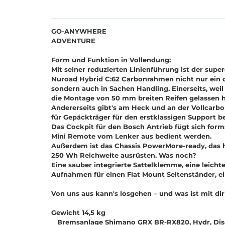
GO-ANYWHERE
ADVENTURE
Form und Funktion in Vollendung:
Mit seiner reduzierten Linienführung ist der supe
Nuroad Hybrid C:62 Carbonrahmen nicht nur ein 
sondern auch in Sachen Handling. Einerseits, weil
die Montage von 50 mm breiten Reifen gelassen h
Andererseits gibt's am Heck und an der Vollcar
für Gepäckträger für den erstklassigen Support 
Das Cockpit für den Bosch Antrieb fügt sich for
Mini Remote vom Lenker aus bedient werden.
Außerdem ist das Chassis PowerMore-ready, das he
250 Wh Reichweite ausrüsten. Was noch?
Eine sauber integrierte Sattelklemme, eine leich
Aufnahmen für einen Flat Mount Seitenständer, e
Von uns aus kann's losgehen
–
und was ist mit dir
Gewicht 14,5 kg
Bremsanlage Shimano GRX BR-RX820, Hydr, Disc 