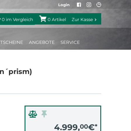
Login
0
im Vergleich
0
Artikel
Zur Kasse
TSCHEINE
ANGEBOTE
SERVICE
´n´prism)
4.999,
€
00
*