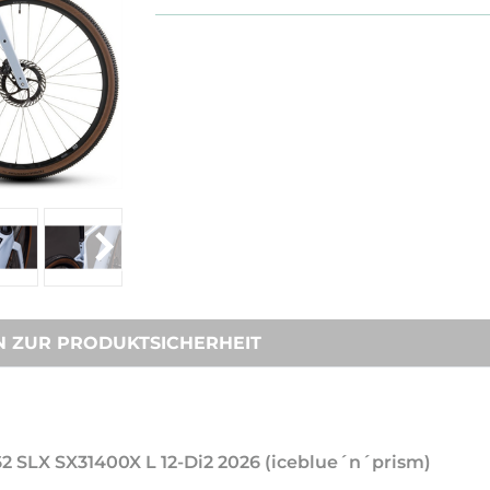
N ZUR PRODUKTSICHERHEIT
62 SLX SX31400X L 12-Di2 2026 (iceblue´n´prism)