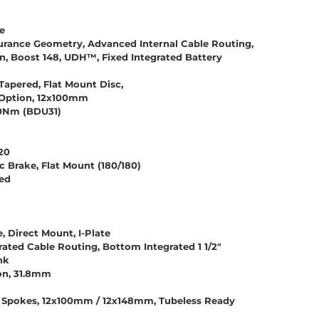
e
ance Geometry, Advanced Internal Cable Routing,
, Boost 148, UDH™, Fixed Integrated Battery
Tapered, Flat Mount Disc,
 Option, 12x100mm
0Nm (BDU31)
20
Brake, Flat Mount (180/180)
ed
 Direct Mount, I-Plate
rated Cable Routing, Bottom Integrated 1 1/2"
nk
on, 31.8mm
Spokes, 12x100mm / 12x148mm, Tubeless Ready