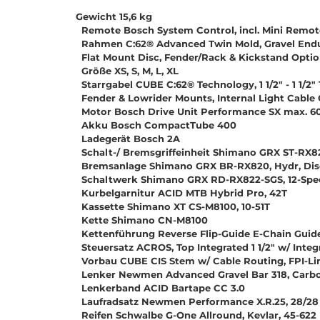
Gewicht 15,6 kg
Remote Bosch System Control, incl. Mini Remot
Rahmen C:62® Advanced Twin Mold, Gravel Endur
Flat Mount Disc, Fender/Rack & Kickstand Option
Größe XS, S, M, L, XL
Starrgabel CUBE C:62® Technology, 1 1/2" - 1 1/2" 
Fender & Lowrider Mounts, Internal Light Cable
Motor Bosch Drive Unit Performance SX max. 6
Akku Bosch CompactTube 400
Ladegerät Bosch 2A
Schalt-/ Bremsgriffeinheit Shimano GRX ST-RX8
Bremsanlage Shimano GRX BR-RX820, Hydr, Disc 
Schaltwerk Shimano GRX RD-RX822-SGS, 12-Spe
Kurbelgarnitur ACID MTB Hybrid Pro, 42T
Kassette Shimano XT CS-M8100, 10-51T
Kette Shimano CN-M8100
Kettenführung Reverse Flip-Guide E-Chain Guide,
Steuersatz ACROS, Top Integrated 1 1/2" w/ Integ
Vorbau CUBE CIS Stem w/ Cable Routing, FPI-Li
Lenker Newmen Advanced Gravel Bar 318, Carb
Lenkerband ACID Bartape CC 3.0
Laufradsatz Newmen Performance X.R.25, 28/28 
Reifen Schwalbe G-One Allround, Kevlar, 45-622