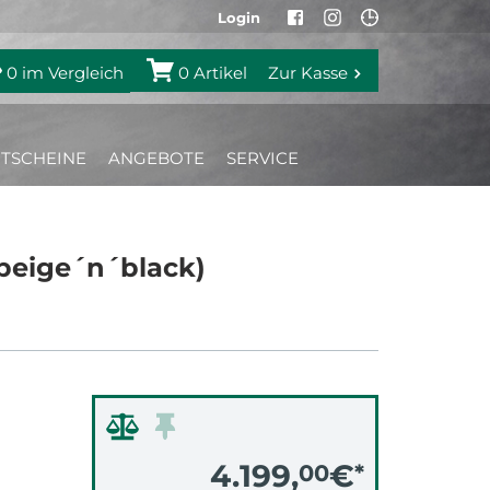
Login
0
im Vergleich
0
Artikel
Zur Kasse
TSCHEINE
ANGEBOTE
SERVICE
beige´n´black)
4.199,
€
00
*