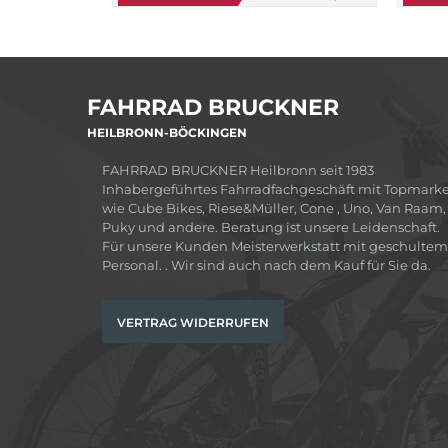
FAHRRAD BRUCKNER
HEILBRONN-BÖCKINGEN
FAHRRAD BRUCKNER Heilbronn seit 1983
Inhabergeführtes Fahrradfachgeschäft mit Topmark
wie Cube Bikes, Riese&Müller, Cone , Uno, Van Raam,
Puky und andere. Beratung ist unsere Leidenschaft.
Für unsere Kunden Meisterwerkstatt mit geschultem
Personal. . Wir sind auch nach dem Kauf für Sie da.
VERTRAG WIDERRUFEN