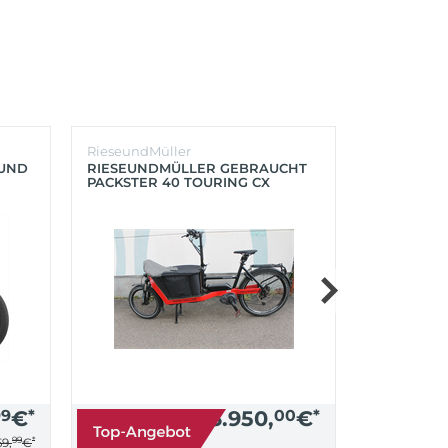
RieseundMüller
Burley
OUND
RIESEUNDMÜLLER GEBRAUCHT
BURLEY K
PACKSTER 40 TOURING CX
´LITE X 2 
500+ZUBEHÖR (RACING RED)
(AQUA)
99
€
*
3.950,
00
€
*
99
*
9,
€