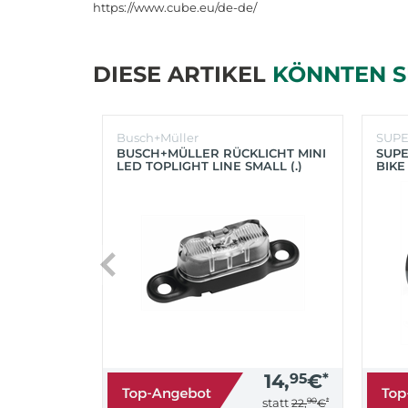
https://www.cube.eu/de-de/
DIESE ARTIKEL
KÖNNTEN S
Busch+Müller
SUP
BUSCH+MÜLLER RÜCKLICHT MINI
SUPE
LED TOPLIGHT LINE SMALL (.)
BIKE
(SC
14,
95
€
*
90
*
statt
22,
€