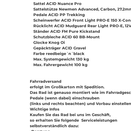
Sattel ACID Nuance Pro
Sattelstütze Newmen Advanced, Carbon, 27.2m
Pedale ACID PP Trekking
Scheinwerfer ACID Front Light PRO-E 150 X-Conn
Rücklicht ACID Mudguard Rear Light PRO-E, 12V
Ständer ACID FM Pure Kickstand
Schutzbleche ACID 60 BB-Mount
Glocke Knog Oi
Gepäckträger ACID Gravel
Farbe reedbeige´n´black
Max. Systemgewicht 130 kg
Max. Fahrergewicht 100 kg
Fahrradversand
erfolgt im Großkarton mit Spedition.
Das Rad ist genauso montiert wie im Fahrradgesc
Pedale (wenn dabei) einschrauben
(links und rechts beachten) und Vorbau einstelle
Wichtige Infos
Kaufen Sie das Rad bei uns im Geschäft,
so erhalten Sie folgende Serviceleistungen
selbstverständlich dazu: