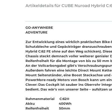
Artikeldetails für CUBE Nuroad Hybrid C
GO-ANYWHERE
ADVENTURE
Zur Entwicklung eines wirklich praktischen Bike
Schutzbleche und Gepäckträger dranzuschrauben (
Hybrid C:62 FE ohne auf den Weg schicken). Diese
Chassis steckt demnach voller weiterer genialer 
Reifenfreiheit für die Montage von bis zu 50 mm 
An der Vollcarbongabel gibt's Verschraubungspun
Außerdem fahren eine leichte Direct Mount Kette
Mount Seitenständer, eine Boost Steckachse und 
PowerMore-ready Motors von Bosch kann um eine
Clever: Das Cockpit ist sauber ins Oberrohr inte
bedient. Das wär's von unserer Seite – aufsitzen u
Rahmenmaterial C:62®
Akku 400Wh
Reifenfreiheit 50mm