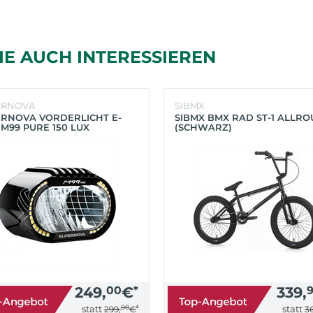
IE AUCH INTERESSIEREN
ERNOVA
SIBMX
RNOVA VORDERLICHT E-
SIBMX BMX RAD ST-1 ALLR
 M99 PURE 150 LUX
(SCHWARZ)
HWARZ)
249,
00
€
*
339,
00
*
statt
statt
299,
€
36