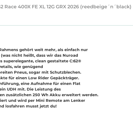
:62 Race 400X FE XL 12G GRX 2026 (reedbeige´n´black)
-Rahmens gehört weit mehr, als einfach nur
was nicht heißt, dass wir das Nuroad
s superelegante, clean gestaltete C:62®
Details, wie genügend
breiten Pneus, sogar mit Schutzblechen.
kte für einen Low Rider Gepäckträger.
nführung, eine Aufnahme für einen Flat
ein UDH mit. Die Leistung des
n zusätzlichen 250 Wh Akku erweitert werden.
griert und wird per Mini Remote am Lenker
nd losfahren musst jetzt du!