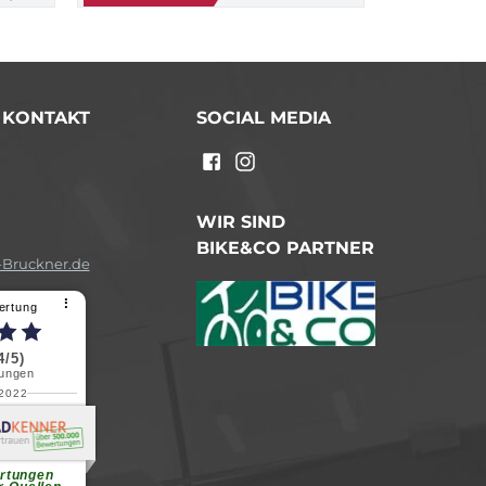
/ KONTAKT
SOCIAL MEDIA
n
WIR SIND
BIKE&CO PARTNER
Bruckner.de
⠇
ertung
4/5)
ungen
.2022
a B.
reundliche
chen Dank.
...
rtungen