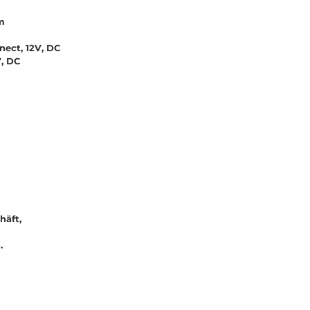
m
ect, 12V, DC
, DC
häft,
n.