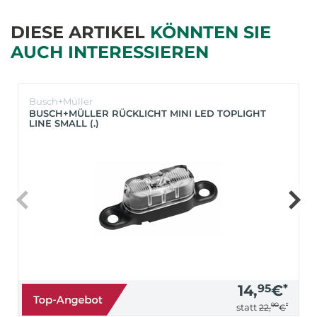
DIESE ARTIKEL
KÖNNTEN SIE
AUCH INTERESSIEREN
Busch+Müller
BUSCH+MÜLLER RÜCKLICHT MINI LED TOPLIGHT
LINE SMALL (.)
14,
95
€
*
90
*
statt
22,
€