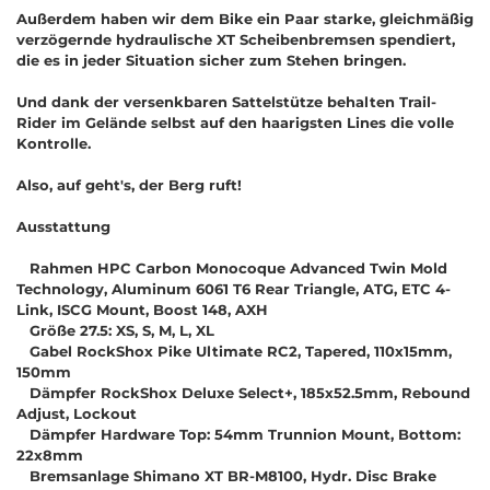
Außerdem haben wir dem Bike ein Paar starke, gleichmäßig
verzögernde hydraulische XT Scheibenbremsen spendiert,
die es in jeder Situation sicher zum Stehen bringen.
Und dank der versenkbaren Sattelstütze behalten Trail-
Rider im Gelände selbst auf den haarigsten Lines die volle
Kontrolle.
Also, auf geht's, der Berg ruft!
Ausstattung
Rahmen HPC Carbon Monocoque Advanced Twin Mold
Technology, Aluminum 6061 T6 Rear Triangle, ATG, ETC 4-
Link, ISCG Mount, Boost 148, AXH
Größe 27.5: XS, S, M, L, XL
Gabel RockShox Pike Ultimate RC2, Tapered, 110x15mm,
150mm
Dämpfer RockShox Deluxe Select+, 185x52.5mm, Rebound
Adjust, Lockout
Dämpfer Hardware Top: 54mm Trunnion Mount, Bottom:
22x8mm
Bremsanlage Shimano XT BR-M8100, Hydr. Disc Brake