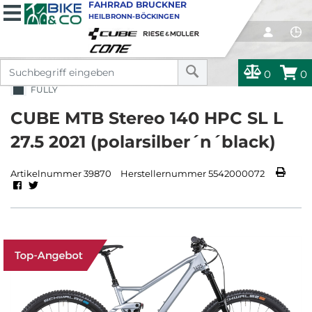
FAHRRAD BRUCKNER
HEILBRONN-BÖCKINGEN
0
0
FULLY
CUBE MTB Stereo 140 HPC SL L
27.5 2021 (polarsilber´n´black)
Artikelnummer 39870
Herstellernummer 5542000072