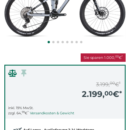
00
*
Sie sparen
1.000,
€
00
*
3.199,
€
2.199,
€
00
*
inkl. 19% MwSt.
99
*
zzgl.
64,
€
Versandkosten & Gewicht
Auf Lager - Auslieferung 2-14 Werktage