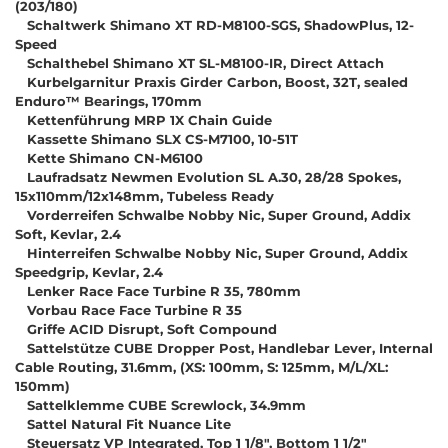
(203/180)
Schaltwerk Shimano XT RD-M8100-SGS, ShadowPlus, 12-
Speed
Schalthebel Shimano XT SL-M8100-IR, Direct Attach
Kurbelgarnitur Praxis Girder Carbon, Boost, 32T, sealed
Enduro™ Bearings, 170mm
Kettenführung MRP 1X Chain Guide
Kassette Shimano SLX CS-M7100, 10-51T
Kette Shimano CN-M6100
Laufradsatz Newmen Evolution SL A.30, 28/28 Spokes,
15x110mm/12x148mm, Tubeless Ready
Vorderreifen Schwalbe Nobby Nic, Super Ground, Addix
Soft, Kevlar, 2.4
Hinterreifen Schwalbe Nobby Nic, Super Ground, Addix
Speedgrip, Kevlar, 2.4
Lenker Race Face Turbine R 35, 780mm
Vorbau Race Face Turbine R 35
Griffe ACID Disrupt, Soft Compound
Sattelstütze CUBE Dropper Post, Handlebar Lever, Internal
Cable Routing, 31.6mm, (XS: 100mm, S: 125mm, M/L/XL:
150mm)
Sattelklemme CUBE Screwlock, 34.9mm
Sattel Natural Fit Nuance Lite
Steuersatz VP Integrated, Top 1 1/8", Bottom 1 1/2"