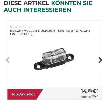
DIESE ARTIKEL
KÖNNTEN SIE
AUCH INTERESSIEREN
Busch+Müller
BUSCH+MÜLLER RÜCKLICHT MINI LED TOPLIGHT
LINE SMALL (.)
14,
95
€
*
90
*
statt
22,
€