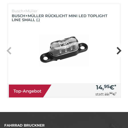
Busch+Müller
BUSCH+MÜLLER RÜCKLICHT MINI LED TOPLIGHT
LINE SMALL (.)
14,
95
€
*
90
*
statt
22,
€
FAHRRAD BRUCKNER