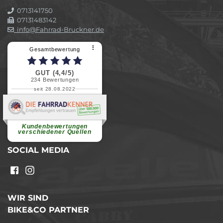
0713141750
07131483142
info@Fahrrad-Bruckner.de
⠇
Gesamtbewertung
GUT (4,4/5)
234
Bewertungen
seit 28.08.2022
Elvira B.
Superschnelle und freundliche
Pannenhilfe. Herzlichen Dank.
Ohne Ihre Hilfe wäre...
Kundenbewertungen
weiterlesen
verschiedener Quellen
SOCIAL MEDIA
WIR SIND
BIKE&CO PARTNER