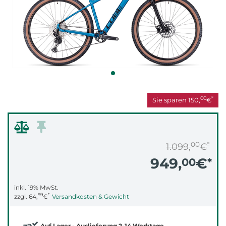
00
*
Sie sparen
150,
€
00
*
1.099,
€
949,
€
00
*
inkl. 19% MwSt.
99
*
zzgl.
64,
€
Versandkosten & Gewicht
Auf Lager - Auslieferung 2-14 Werktage