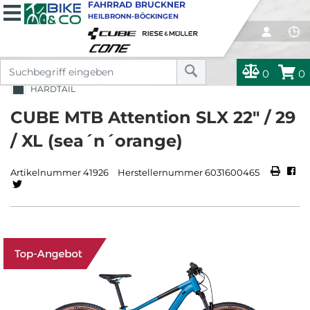
FAHRRAD BRUCKNER
HEILBRONN-BÖCKINGEN
0
0
HARDTAIL
CUBE MTB Attention SLX 22" / 29
/ XL (sea´n´orange)
Artikelnummer 41926
Herstellernummer 6031600465