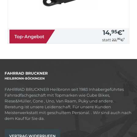
14,
95
€
*
90
*
statt
22,
€
FAHRRAD BRUCKNER
HEILBRONN-BÖCKINGEN
FAHRRAD BRUCKNER Heilbronn seit 1983 Inhabergeführtes
Fahrradfachgeschäft mit Topmarken wie Cube Bikes,
Riese&Müller, Cone , Uno, Van Raam, Puky und andere.
Beratung ist unsere Leidenschaft. Für unsere Kunden
Meisterwerkstatt mit geschultem Personal. . Wir sind auch nach
dem Kauf für Sie da.
VERTRAG WIDERRUFEN