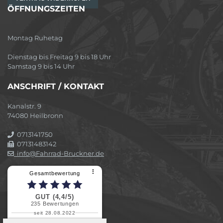
ÖFFNUNGSZEITEN
Montag Ruhetag
Dienstag bis Freitag 9 bis 18 Uhr
Samstag 9 bis 14 Uhr
ANSCHRIFT / KONTAKT
Kanalstr. 9
74080 Heilbronn
0713141750
07131483142
info@Fahrrad-Bruckner.de
⠇
Gesamtbewertung
GUT (4,4/5)
235
Bewertungen
seit 28.08.2022