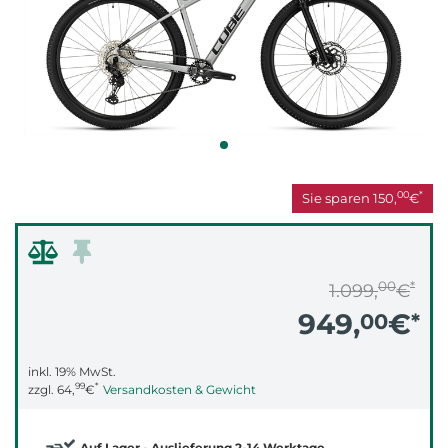
00
*
Sie sparen
150,
€
00
*
1.099,
€
949,
€
00
*
inkl. 19% MwSt.
99
*
zzgl.
64,
€
Versandkosten & Gewicht
Auf Lager - Auslieferung 2-14 Werktage