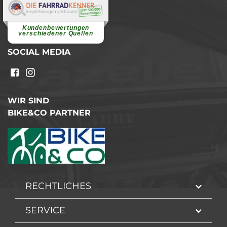
Elvira B.
Superschnelle und freundliche
Pannenhilfe. Herzlichen Dank.
Ohne Ihre Hilfe wäre...
Kundenbewertungen
weiterlesen
verschiedener Quellen
SOCIAL MEDIA
WIR SIND
BIKE&CO PARTNER
RECHTLICHES
SERVICE