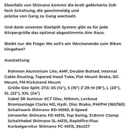
Ebenfalls von Shimano kommt die breit gefächerte 2x8-
fach Schaltung, die geschmeidig und
präzise von Gang zu Gang wechselt.
Und dank unserem SizeSplit System gibt es für jede
Körpergröße das optimal abgestimmte Aim Race.
Bleibt nur die Frage: Wo soll's am Wochenende zum Biken
hingehen?
Ausstattung
Rahmen Aluminium Lite, AMF, Double Butted, Internal
Cable Routing, Tapered Head Tube, Flat Mount Brake, SIC
Mount, FM Kickstand Mount
Größe Size Split: 27.5: XS (14"), S (16") // 29: M (18"), L (20"),
XL (22"), XXL (24")
Gabel SR Suntour XCT Disc, 100mm, Lockout
Bremsanlage Clarks M2, Hydr. Disc Brake, PM/PM (160/160)
Schaltwerk Shimano RD-M360, 8-Speed
Umwerfer Shimano FD-M315, Top Swing, 31.8mm Clamp
Schalthebel Shimano SL-M315, Rapidfire-Plus
Kurbelgarnitur Shimano FC-M315, 36x22T