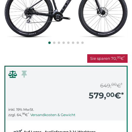
00
*
Sie sparen
70,
€
00
*
649,
€
579,
€
00
*
inkl. 19% MwSt.
99
*
zzgl.
64,
€
Versandkosten & Gewicht
Auf Lager - Auslieferung 2-14 Werktage