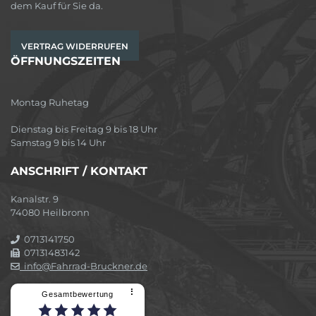
dem Kauf für Sie da.
VERTRAG WIDERRUFEN
ÖFFNUNGSZEITEN
Montag Ruhetag
Dienstag bis Freitag 9 bis 18 Uhr
Samstag 9 bis 14 Uhr
ANSCHRIFT / KONTAKT
Kanalstr. 9
74080 Heilbronn
0713141750
07131483142
info@Fahrrad-Bruckner.de
⠇
Gesamtbewertung