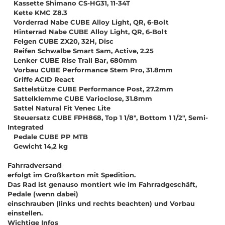
Kassette Shimano CS-HG31, 11-34T
Kette KMC Z8.3
Vorderrad Nabe CUBE Alloy Light, QR, 6-Bolt
Hinterrad Nabe CUBE Alloy Light, QR, 6-Bolt
Felgen CUBE ZX20, 32H, Disc
Reifen Schwalbe Smart Sam, Active, 2.25
Lenker CUBE Rise Trail Bar, 680mm
Vorbau CUBE Performance Stem Pro, 31.8mm
Griffe ACID React
Sattelstütze CUBE Performance Post, 27.2mm
Sattelklemme CUBE Varioclose, 31.8mm
Sattel Natural Fit Venec Lite
Steuersatz CUBE FPH868, Top 1 1/8", Bottom 1 1/2", Semi-
Integrated
Pedale CUBE PP MTB
Gewicht 14,2 kg
Fahrradversand
erfolgt im Großkarton mit Spedition.
Das Rad ist genauso montiert wie im Fahrradgeschäft,
Pedale (wenn dabei)
einschrauben (links und rechts beachten) und Vorbau
einstellen.
Wichtige Infos