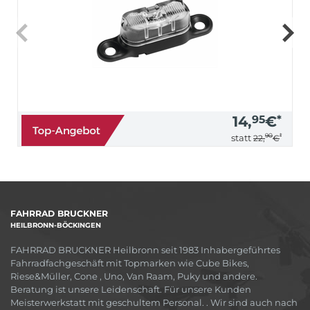
14,
95
€
*
90
*
statt
22,
€
FAHRRAD BRUCKNER
HEILBRONN-BÖCKINGEN
FAHRRAD BRUCKNER Heilbronn seit 1983 Inhabergeführtes
Fahrradfachgeschäft mit Topmarken wie Cube Bikes,
Riese&Müller, Cone , Uno, Van Raam, Puky und andere.
Beratung ist unsere Leidenschaft. Für unsere Kunden
Meisterwerkstatt mit geschultem Personal. . Wir sind auch nach