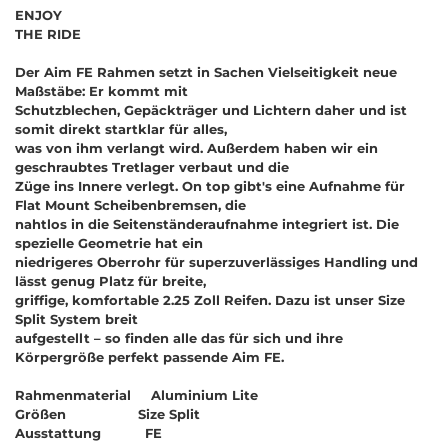
ENJOY
THE RIDE
Der Aim FE Rahmen setzt in Sachen Vielseitigkeit neue
Maßstäbe: Er kommt mit
Schutzblechen, Gepäckträger und Lichtern daher und ist
somit direkt startklar für alles,
was von ihm verlangt wird. Außerdem haben wir ein
geschraubtes Tretlager verbaut und die
Züge ins Innere verlegt. On top gibt's eine Aufnahme für
Flat Mount Scheibenbremsen, die
nahtlos in die Seitenständeraufnahme integriert ist. Die
spezielle Geometrie hat ein
niedrigeres Oberrohr für superzuverlässiges Handling und
lässt genug Platz für breite,
griffige, komfortable 2.25 Zoll Reifen. Dazu ist unser Size
Split System breit
aufgestellt
–
so finden alle das für sich und ihre
Körpergröße perfekt passende Aim FE.
Rahmenmaterial Aluminium Lite
Größen Size Split
Ausstattung FE