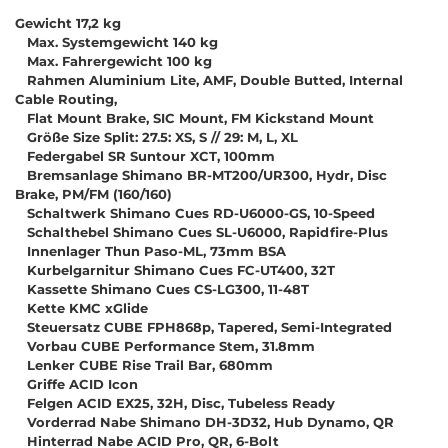
Gewicht 17,2 kg
Max. Systemgewicht 140 kg
Max. Fahrergewicht 100 kg
Rahmen Aluminium Lite, AMF, Double Butted, Internal
Cable Routing,
Flat Mount Brake, SIC Mount, FM Kickstand Mount
Größe Size Split: 27.5: XS, S // 29: M, L, XL
Federgabel SR Suntour XCT, 100mm
Bremsanlage Shimano BR-MT200/UR300, Hydr, Disc
Brake, PM/FM (160/160)
Schaltwerk Shimano Cues RD-U6000-GS, 10-Speed
Schalthebel Shimano Cues SL-U6000, Rapidfire-Plus
Innenlager Thun Paso-ML, 73mm BSA
Kurbelgarnitur Shimano Cues FC-UT400, 32T
Kassette Shimano Cues CS-LG300, 11-48T
Kette KMC xGlide
Steuersatz CUBE FPH868p, Tapered, Semi-Integrated
Vorbau CUBE Performance Stem, 31.8mm
Lenker CUBE Rise Trail Bar, 680mm
Griffe ACID Icon
Felgen ACID EX25, 32H, Disc, Tubeless Ready
Vorderrad Nabe Shimano DH-3D32, Hub Dynamo, QR
Hinterrad Nabe ACID Pro, QR, 6-Bolt