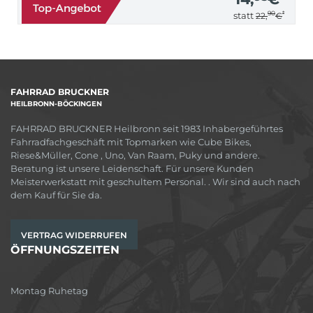
90
*
statt
22,
€
FAHRRAD BRUCKNER
HEILBRONN-BÖCKINGEN
FAHRRAD BRUCKNER Heilbronn seit 1983 Inhabergeführtes
Fahrradfachgeschäft mit Topmarken wie Cube Bikes,
Riese&Müller, Cone , Uno, Van Raam, Puky und andere.
Beratung ist unsere Leidenschaft. Für unsere Kunden
Meisterwerkstatt mit geschultem Personal. . Wir sind auch nach
dem Kauf für Sie da.
VERTRAG WIDERRUFEN
ÖFFNUNGSZEITEN
Montag Ruhetag