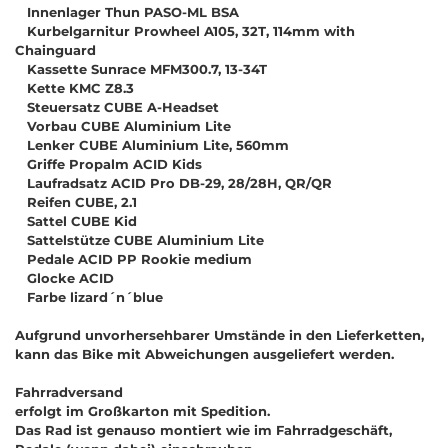
Innenlager Thun PASO-ML BSA
Kurbelgarnitur Prowheel A105, 32T, 114mm with
Chainguard
Kassette Sunrace MFM300.7, 13-34T
Kette KMC Z8.3
Steuersatz CUBE A-Headset
Vorbau CUBE Aluminium Lite
Lenker CUBE Aluminium Lite, 560mm
Griffe Propalm ACID Kids
Laufradsatz ACID Pro DB-29, 28/28H, QR/QR
Reifen CUBE, 2.1
Sattel CUBE Kid
Sattelstütze CUBE Aluminium Lite
Pedale ACID PP Rookie medium
Glocke ACID
Farbe lizard´n´blue
Aufgrund unvorhersehbarer Umstände in den Lieferketten,
kann das Bike mit Abweichungen ausgeliefert werden.
Fahrradversand
erfolgt im Großkarton mit Spedition.
Das Rad ist genauso montiert wie im Fahrradgeschäft,