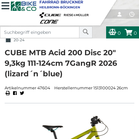
FAHRRAD BRUCKNER
HEILBRONN-BÖCKINGEN
0
0
20-24
CUBE MTB Acid 200 Disc 20"
9,3kg 111-124cm 7GangR 2026
(lizard´n´blue)
Artikelnummer 47604
Herstellernummer 1513100024 26cm