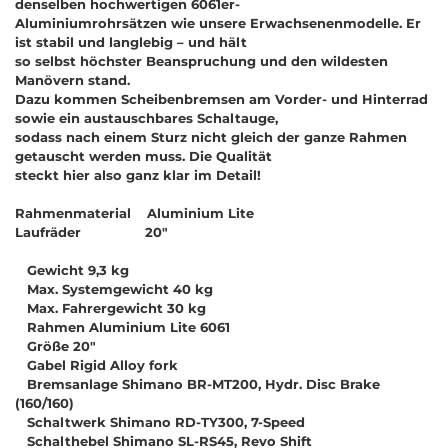
denselben hochwertigen 6061er-
Aluminiumrohrsätzen wie unsere Erwachsenenmodelle. Er
ist stabil und langlebig
–
und hält
so selbst höchster Beanspruchung und den wildesten
Manövern stand.
Dazu kommen Scheibenbremsen am Vorder- und Hinterrad
sowie ein austauschbares Schaltauge,
sodass nach einem Sturz nicht gleich der ganze Rahmen
getauscht werden muss. Die Qualität
steckt hier also ganz klar im Detail!
Rahmenmaterial Aluminium Lite
Laufräder 20"
Gewicht 9,3 kg
Max. Systemgewicht 40 kg
Max. Fahrergewicht 30 kg
Rahmen Aluminium Lite 6061
Größe 20"
Gabel Rigid Alloy fork
Bremsanlage Shimano BR-MT200, Hydr. Disc Brake
(160/160)
Schaltwerk Shimano RD-TY300, 7-Speed
Schalthebel Shimano SL-RS45, Revo Shift