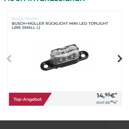
Busch+Müller
BUSCH+MÜLLER RÜCKLICHT MINI LED TOPLIGHT
LINE SMALL (.)
14,
95
€
*
90
*
statt
22,
€