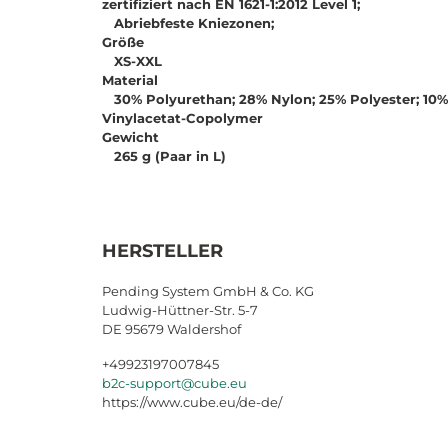
zertifiziert nach EN 1621-1:2012 Level 1;
Abriebfeste Kniezonen;
Größe
XS-XXL
Material
30% Polyurethan; 28% Nylon; 25% Polyester; 10%
Vinylacetat-Copolymer
Gewicht
265 g (Paar in L)
HERSTELLER
Pending System GmbH & Co. KG
Ludwig-Hüttner-Str. 5-7
DE 95679 Waldershof
+49923197007845
b2c-support@cube.eu
https://www.cube.eu/de-de/