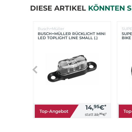
DIESE ARTIKEL
KÖNNTEN S
Busch+Müller
SUP
BUSCH+MÜLLER RÜCKLICHT MINI
SUPE
LED TOPLIGHT LINE SMALL (.)
BIKE
(SC
14,
95
€
*
90
*
statt
22,
€