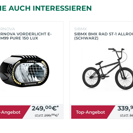
IE AUCH INTERESSIEREN
ERNOVA
SIBMX
RNOVA VORDERLICHT E-
SIBMX BMX RAD ST-1 ALLR
 M99 PURE 150 LUX
(SCHWARZ)
HWARZ)
249,
00
€
*
339,
00
*
statt
statt
299,
€
36