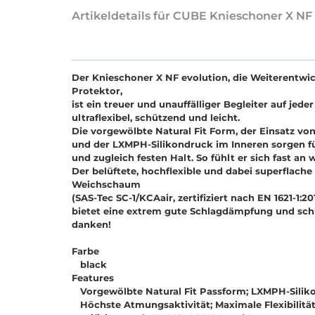
Artikeldetails für CUBE Knieschoner X NF
Der Knieschoner X NF evolution, die Weiterentwi
Protektor,
ist ein treuer und unauffälliger Begleiter auf jed
ultraflexibel, schützend und leicht.
Die vorgewölbte Natural Fit Form, der Einsatz von
und der LXMPH-Silikondruck im Inneren sorgen f
und zugleich festen Halt. So fühlt er sich fast an 
Der belüftete, hochflexible und dabei superflach
Weichschaum
(SAS-Tec SC-1/KCAair, zertifiziert nach EN 1621-1:201
bietet eine extrem gute Schlagdämpfung und schüt
danken!
Farbe
black
Features
Vorgewölbte Natural Fit Passform; LXMPH-Silikon
Höchste Atmungsaktivität; Maximale Flexibilität;