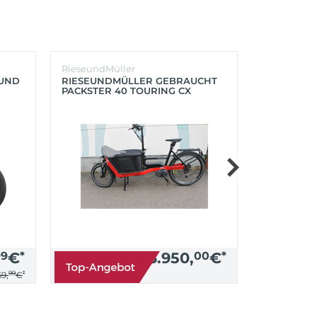
RieseundMüller
Burley
OUND
RIESEUNDMÜLLER GEBRAUCHT
BURLEY K
PACKSTER 40 TOURING CX
´LITE X 2 
500+ZUBEHÖR (RACING RED)
(AQUA)
99
€
*
3.950,
00
€
*
99
*
9,
€