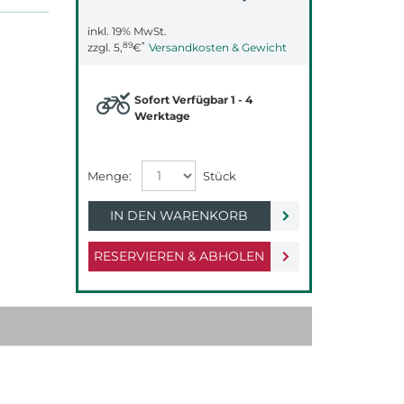
inkl. 19% MwSt.
89
*
zzgl.
5,
€
Versandkosten & Gewicht
Sofort Verfügbar 1 - 4
Werktage
IN DEN WARENKORB
RESERVIEREN & ABHOLEN