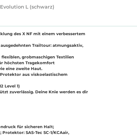
 Evolution L (schwarz)
cklung des X NF mit einem verbessertem
er ausgedehnten Trailtour: atmungsaktiv,
 flexiblen, grobmaschigen Textilien
ür höchsten Tragekomfort
wie eine zweite Haut.
e Protektor aus viskoelastischem
2 Level 1)
zt zuverlässig. Deine Knie werden es dir
druck für sicheren Halt;
 Protektor: SAS-Tec SC-1/KCAair,