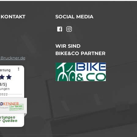
/ KONTAKT
SOCIAL MEDIA
n
WIR SIND
BIKE&CO PARTNER
Bruckner.de
⠇
ertung
4/5)
ungen
.2022
a B.
reundliche
chen Dank.
...
rtungen
r Quellen