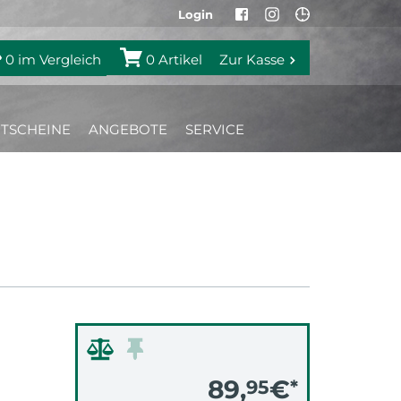
Login
0
im Vergleich
0
Artikel
Zur Kasse
TSCHEINE
ANGEBOTE
SERVICE
89,
€
95
*