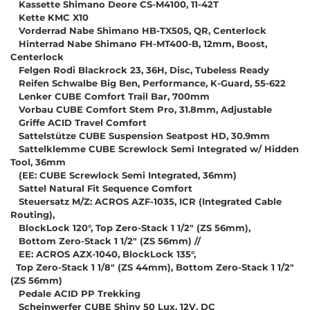
Kassette Shimano Deore CS-M4100, 11-42T
Kette KMC X10
Vorderrad Nabe Shimano HB-TX505, QR, Centerlock
Hinterrad Nabe Shimano FH-MT400-B, 12mm, Boost,
Centerlock
Felgen Rodi Blackrock 23, 36H, Disc, Tubeless Ready
Reifen Schwalbe Big Ben, Performance, K-Guard, 55-622
Lenker CUBE Comfort Trail Bar, 700mm
Vorbau CUBE Comfort Stem Pro, 31.8mm, Adjustable
Griffe ACID Travel Comfort
Sattelstütze CUBE Suspension Seatpost HD, 30.9mm
Sattelklemme CUBE Screwlock Semi Integrated w/ Hidden
Tool, 36mm
(EE: CUBE Screwlock Semi Integrated, 36mm)
Sattel Natural Fit Sequence Comfort
Steuersatz M/Z: ACROS AZF-1035, ICR (Integrated Cable
Routing),
BlockLock 120°, Top Zero-Stack 1 1/2" (ZS 56mm),
Bottom Zero-Stack 1 1/2" (ZS 56mm) //
EE: ACROS AZX-1040, BlockLock 135°,
Top Zero-Stack 1 1/8" (ZS 44mm), Bottom Zero-Stack 1 1/2"
(ZS 56mm)
Pedale ACID PP Trekking
Scheinwerfer CUBE Shiny 50 Lux, 12V, DC