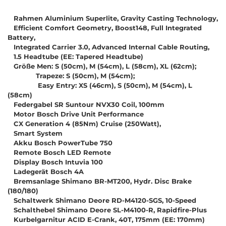
Rahmen Aluminium Superlite, Gravity Casting Technology,
Efficient Comfort Geometry, Boost148, Full Integrated
Battery,
Integrated Carrier 3.0, Advanced Internal Cable Routing,
1.5 Headtube (EE: Tapered Headtube)
Größe Men: S (50cm), M (54cm), L (58cm), XL (62cm);
Trapeze: S (50cm), M (54cm);
Easy Entry: XS (46cm), S (50cm), M (54cm), L
(58cm)
Federgabel SR Suntour NVX30 Coil, 100mm
Motor Bosch Drive Unit Performance
CX Generation 4 (85Nm) Cruise (250Watt),
Smart System
Akku Bosch PowerTube 750
Remote Bosch LED Remote
Display Bosch Intuvia 100
Ladegerät Bosch 4A
Bremsanlage Shimano BR-MT200, Hydr. Disc Brake
(180/180)
Schaltwerk Shimano Deore RD-M4120-SGS, 10-Speed
Schalthebel Shimano Deore SL-M4100-R, Rapidfire-Plus
Kurbelgarnitur ACID E-Crank, 40T, 175mm (EE: 170mm)