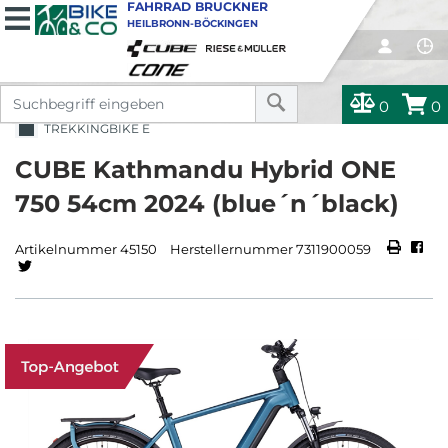
FAHRRAD BRUCKNER
HEILBRONN-BÖCKINGEN
0
0
TREKKINGBIKE E
CUBE Kathmandu Hybrid ONE
750 54cm 2024 (blue´n´black)
Artikelnummer 45150
Herstellernummer 7311900059