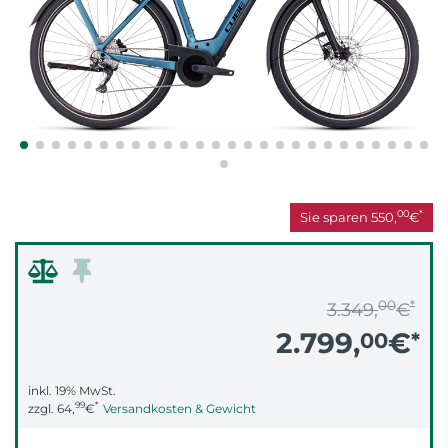
00
*
Sie sparen
550,
€
00
*
3.349,
€
2.799,
€
00
*
inkl. 19% MwSt.
99
*
zzgl.
64,
€
Versandkosten & Gewicht