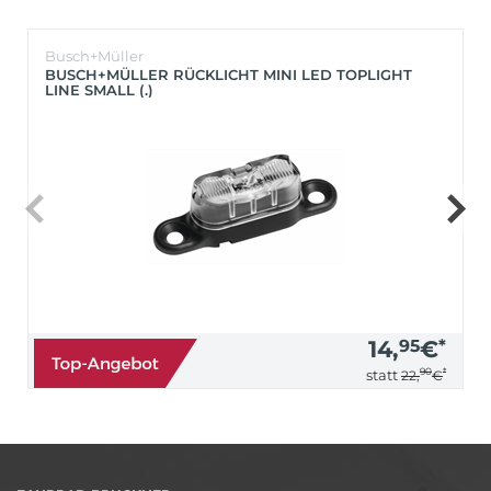
Busch+Müller
BUSCH+MÜLLER RÜCKLICHT MINI LED TOPLIGHT
LINE SMALL (.)
14,
95
€
*
90
*
statt
22,
€