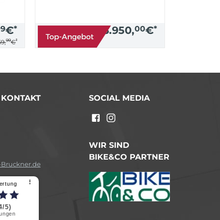
99
€
*
3.950,
00
€
*
99
*
9,
€
/ KONTAKT
SOCIAL MEDIA
n
WIR SIND
BIKE&CO PARTNER
Bruckner.de
⠇
ertung
4/5)
ungen