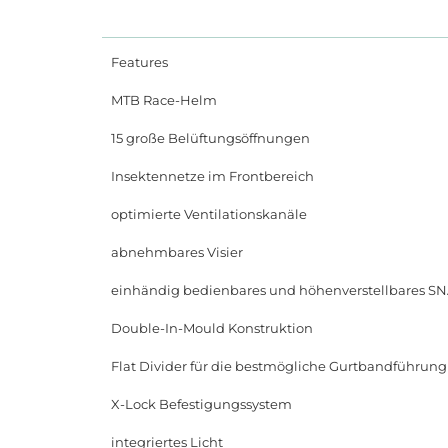
Features
MTB Race-Helm
15 große Belüftungsöffnungen
Insektennetze im Frontbereich
optimierte Ventilationskanäle
abnehmbares Visier
einhändig bedienbares und höhenverstellbares SNAP
Double-In-Mould Konstruktion
Flat Divider für die bestmögliche Gurtbandführung
X-Lock Befestigungssystem
integriertes Licht