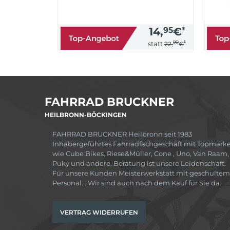
14,
95
€
*
90
*
statt
22,
€
FAHRRAD BRUCKNER
HEILBRONN-BÖCKINGEN
FAHRRAD BRUCKNER Heilbronn seit 1983
Inhabergeführtes Fahrradfachgeschäft mit Topmark
wie Cube Bikes, Riese&Müller, Cone , Uno, Van Raam,
Puky und andere. Beratung ist unsere Leidenschaft.
Für unsere Kunden Meisterwerkstatt mit geschultem
Personal. . Wir sind auch nach dem Kauf für Sie da.
VERTRAG WIDERRUFEN