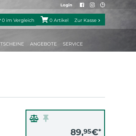
Login
0
im Vergleich
0
Artikel
Zur Kasse
TSCHEINE
ANGEBOTE
SERVICE
89,
€
95
*