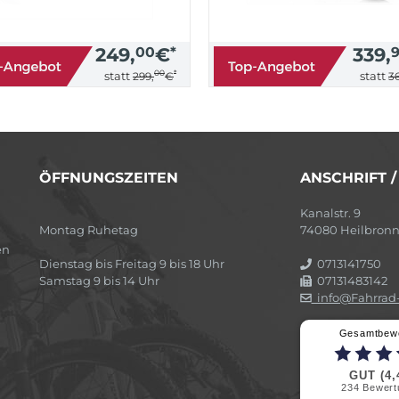
249,
00
€
*
339,
00
*
statt
statt
299,
€
36
ÖFFNUNGSZEITEN
ANSCHRIFT 
Kanalstr. 9
Montag Ruhetag
74080 Heilbron
en
Dienstag bis Freitag 9 bis 18 Uhr
0713141750
Samstag 9 bis 14 Uhr
07131483142
info@Fahrrad-
Gesamtbew
GUT (4,
234
Bewert