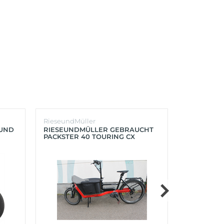
RieseundMüller
Burley
OUND
RIESEUNDMÜLLER GEBRAUCHT
BURLEY K
PACKSTER 40 TOURING CX
´LITE X 2 
500+ZUBEHÖR (RACING RED)
(AQUA)