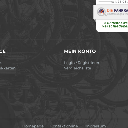
seit 28.08
Elvir
Superschnelle und f
Pannenhilfe. Herzli
Ohne Ihre Hilfe wäre
Kundenbewe
weiterlesen
verschiedene
CE
MEIN KONTO
s
Login / Registrieren
nkkarten
Vergleichsliste
Homepage
Kontakt online
Impressum