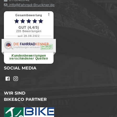
info@Fahrrad-Bruckner.de
⠇
Gesamtbewertung
GUT (4,4/5)
235
Bewertungen
seit 28.08.2022
Elvira B.
Superschnelle und freundliche
Pannenhilfe. Herzlichen Dank.
Ohne Ihre Hilfe wäre...
Kundenbewertungen
weiterlesen
verschiedener Quellen
SOCIAL MEDIA
WIR SIND
BIKE&CO PARTNER