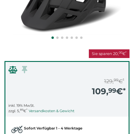
00
*
Sie sparen
20,
€
99
*
129,
€
109,
€
99
*
inkl. 19% MwSt.
89
*
zzgl.
5,
€
Versandkosten & Gewicht
Sofort Verfügbar 1 - 4 Werktage